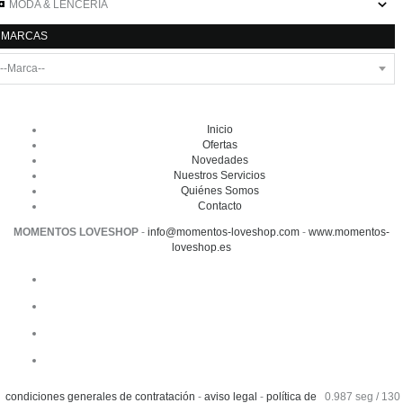
MODA & LENCERÍA
MARCAS
Inicio
Ofertas
Novedades
Nuestros Servicios
Quiénes Somos
Contacto
MOMENTOS LOVESHOP
-
info@momentos-loveshop.com
-
www.momentos-
loveshop.es
condiciones generales de contratación
-
aviso legal
-
política de
0.987 seg /
130