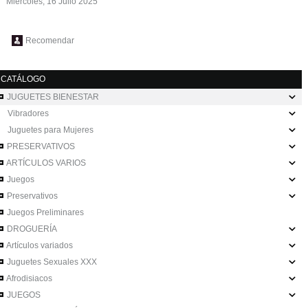
Miércoles, 16 Julio 2025
Recomendar
CATÁLOGO
JUGUETES BIENESTAR
Vibradores
Juguetes para Mujeres
PRESERVATIVOS
ARTÍCULOS VARIOS
Juegos
Preservativos
Juegos Preliminares
DROGUERÍA
Artículos variados
Juguetes Sexuales XXX
Afrodisiacos
JUEGOS