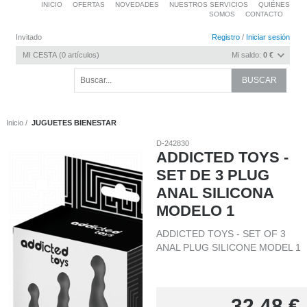
INICIO
OFERTAS
NOVEDADES
NUESTROS SERVICIOS
QUIÉNES
SOMOS
CONTACTO
Invitado
Registro
/
Iniciar sesión
MI CESTA
0
artículos
Mi saldo:
0 €
Inicio
JUGUETES BIENESTAR
D-242830
ADDICTED TOYS -
SET DE 3 PLUG
ANAL SILICONA
MODELO 1
ADDICTED TOYS - SET OF 3
ANAL PLUG SILICONE MODEL 1
32,48
€