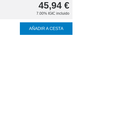
45,94
€
7.00%
IGIC incluido
AÑADIR A CESTA