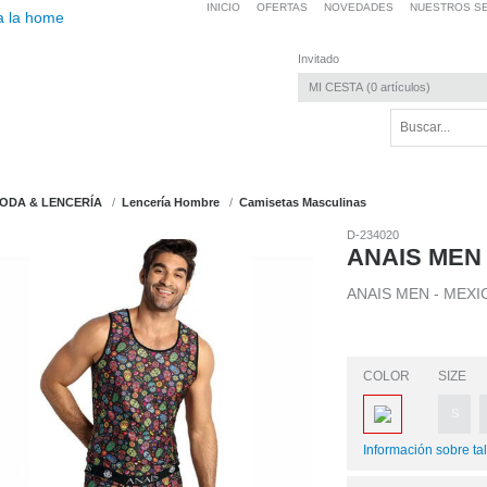
INICIO
OFERTAS
NOVEDADES
NUESTROS SE
Invitado
MI CESTA
0
artículos
ODA & LENCERÍA
Lencería Hombre
Camisetas Masculinas
D-234020
ANAIS MEN 
ANAIS MEN - MEXI
COLOR
SIZE
S
Información sobre tal