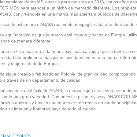
 lanzamiento de ANAIS lencería para mujeres en 2016, varios años des
OR MEN para atender a un nicho de mercado diferente. Los propietari
ANAIS, convirtiéndola en una marca más abierta a públicos de diferent
inicio de esta marca, ANAIS realmente despegó, cada año duplicando 
za aquí también es que la marca está creada y hecha en Europa, utiliz
echos de manera diferente.
arca se hizo más atrevida, más sexy, más salvaje y, por lo tanto, se c
e edad generalmente más joven, sino también en una marca referente en
res y mujeres de toda Europa.
do sigue creado y fabricado en Polonia, de gran calidad comprobando 
ió a través de un departamento de calidad.
onsecuencia del éxito de ANAIS, la marca sigue creciendo, creando n
llando una gran variedad. Con un estilo picante y sexy, ANAIS FOR M
s brazos abiertos y hoy es una marca de referencia en moda principal
idan su imagen y hombres gays de todo el mundo.
MEN ACCESORIES