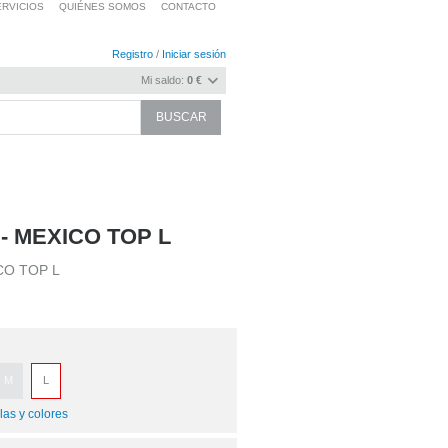
RVICIOS
QUIÉNES SOMOS
CONTACTO
Registro
/
Iniciar sesión
Mi saldo:
0 €
- MEXICO TOP L
CO TOP L
M
L
las y colores