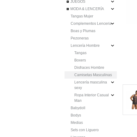
JUEGOS
MODA & LENCERÍA
Tangas Mujer
Complementos Lenceria
Boas y Plumas
Pezoneras
Lencería Hombre
Tangas
Boxers
Disfraces Hombre
Camisetas Masculinas
Lencería masculina
sexy
Ropa Interior Casual
Man
Babydoll
Bodys
Medias
Sets con Liguero