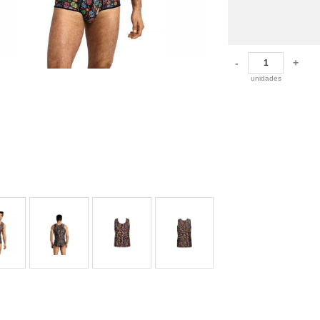
-
+
unidades