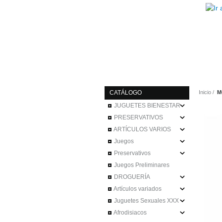
CATÁLOGO
Inicio
M
JUGUETES BIENESTAR
PRESERVATIVOS
ARTÍCULOS VARIOS
Juegos
Preservativos
Juegos Preliminares
DROGUERÍA
Artículos variados
Juguetes Sexuales XXX
Afrodisiacos