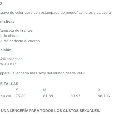
O
suave de color claro con estampado de pequeñas flores y calavera
erísticas
amiseta de tirantes
stilo clásico
juste perfecto al cuerpo
sición
94% poliamida
6% elastán
Apparel la lencería más sexy del mundo desde 2003.
DE TALLAS
S
M
L
XL
a en cm
75-80
81-88
89-97
98-106
, UNA LENCERÍA PARA TODOS LOS GUSTOS SEXUALES.