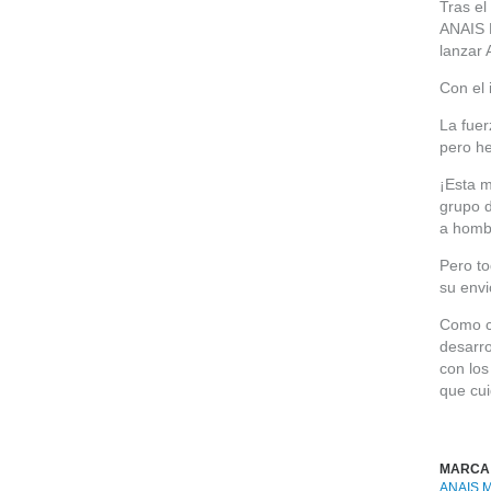
Tras el
ANAIS F
lanzar 
Con el 
La fuer
pero h
¡Esta m
grupo d
a homb
Pero to
su env
Como c
desarro
con lo
que cu
MARCA
ANAIS 