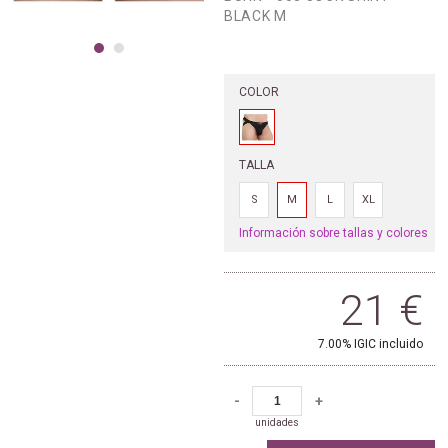
BLACK M
COLOR
TALLA
S
M
L
XL
Información sobre tallas y colores
21
€
7.00%
IGIC incluido
-
+
unidades