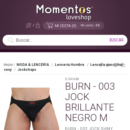
/
MI CESTA
0
Mi saldo:
0 €
Inicio
MODA & LENCERÍA
Lencería Hombre
Lencería masculina
sexy
Jockstraps
D-241638
BURN - 003
JOCK
BRILLANTE
NEGRO M
BURN - 003 JOCK SHINY