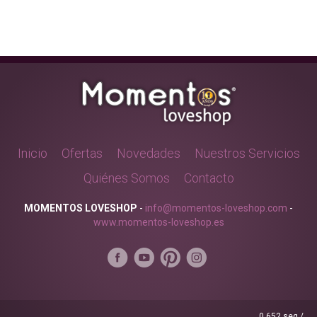
Inicio
Ofertas
Novedades
Nuestros Servicios
Quiénes Somos
Contacto
MOMENTOS LOVESHOP
-
info@momentos-loveshop.com
-
www.momentos-loveshop.es
0.652 seg /