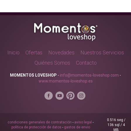
Inicio
Ofertas
Novedades
Nuestros Servicios
Quiénes Somos
Contacto
MOMENTOS LOVESHOP
-
info@momentos-loveshop.com
-
www.momentos-loveshop.es
0.516 seg /
condiciones generales de contratación
-
aviso legal
-
136 sql
/ 4
política de protección de datos
-
gastos de envio
MB