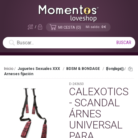
/
MI CESTA
0
Mi saldo:
0 €
Inicio
Juguetes Sexuales XXX
BDSM & BONDAGE
Bondage
Arneses fijación
D-243650
CALEXOTICS
- SCANDAL
ÁRNES
UNIVERSAL
PARA