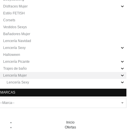
Disfraces Mujer
Estilo FETISH
Corsets
Vestidos Sexys
Bañadores Mujer
Lencería Navidad
Lencería Sexy
Halloween
Lencería Picante
Trajes de baño
Lencería Mujer
Lencería Sexy
MARCAS
Inicio
Ofertas