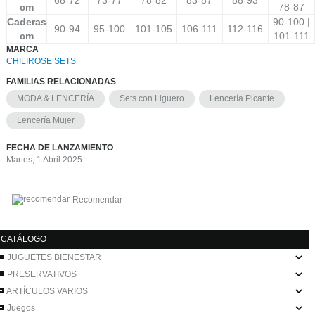
cm
78-87
Caderas
90-100 |
90-94
95-100
101-105
106-111
112-116
cm
101-111
MARCA
CHILIROSE SETS
FAMILIAS RELACIONADAS
MODA & LENCERÍA
Sets con Liguero
Lencería Picante
Lencería Mujer
FECHA DE LANZAMIENTO
Martes, 1 Abril 2025
Recomendar
CATÁLOGO
JUGUETES BIENESTAR
PRESERVATIVOS
ARTÍCULOS VARIOS
Juegos