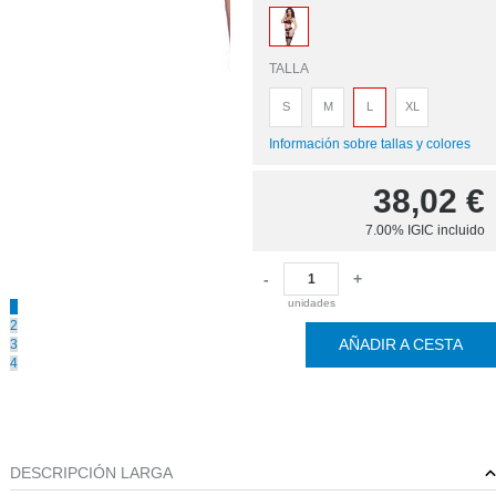
TALLA
S
M
L
XL
Información sobre tallas y colores
38,02
€
7.00%
IGIC incluido
-
+
unidades
1
2
AÑADIR A CESTA
3
4
DESCRIPCIÓN LARGA