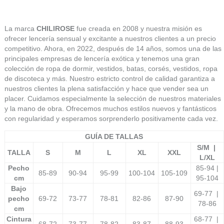
La marca
CHILIROSE
fue creada en 2008 y nuestra misión es
ofrecer lencería sensual y excitante a nuestros clientes a un precio
competitivo. Ahora, en 2022, después de 14 años, somos una de las
principales empresas de lencería exótica y tenemos una gran
colección de ropa de dormir, vestidos, batas, corsés, vestidos, ropa
de discoteca y más. Nuestro estricto control de calidad garantiza a
nuestros clientes la plena satisfacción y hace que vender sea un
placer. Cuidamos especialmente la selección de nuestros materiales
y la mano de obra. Ofrecemos muchos estilos nuevos y fantásticos
con regularidad y esperamos sorprenderlo positivamente cada vez.
GUÍA DE TALLAS
S/M |
TALLA
S
M
L
XL
XXL
L/XL
Pecho
85-94 |
85-89
90-94
95-99
100-104
105-109
cm
95-104
Bajo
69-77 |
pecho
69-72
73-77
78-81
82-86
87-90
78-86
cm
Cintura
68-77 |
68-72
73-77
78-82
83-87
88-93