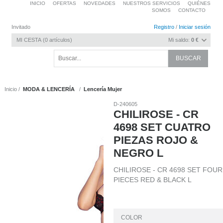
INICIO
OFERTAS
NOVEDADES
NUESTROS SERVICIOS
QUIÉNES
SOMOS
CONTACTO
Invitado
Registro
/
Iniciar sesión
MI CESTA
0
artículos
Mi saldo:
0 €
Inicio
MODA & LENCERÍA
Lencería Mujer
D-240605
CHILIROSE - CR
4698 SET CUATRO
PIEZAS ROJO &
NEGRO L
CHILIROSE - CR 4698 SET FOUR
PIECES RED & BLACK L
COLOR