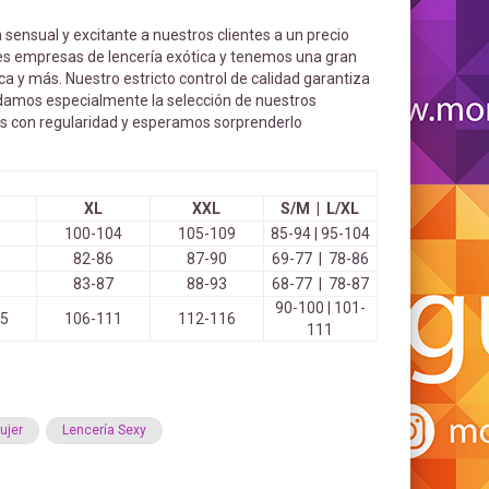
 sensual y excitante a nuestros clientes a un precio
les empresas de lencería exótica y tenemos una gran
eca y más. Nuestro estricto control de calidad garantiza
uidamos especialmente la selección de nuestros
os con regularidad y esperamos sorprenderlo
XL
XXL
S/M | L/XL
100-104
105-109
85-94 | 95-104
82-86
87-90
69-77 | 78-86
83-87
88-93
68-77 | 78-87
90-100 | 101-
05
106-111
112-116
111
ujer
Lencería Sexy