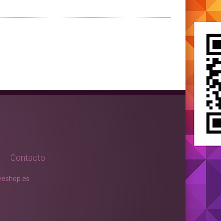
s
Contacto
eshop.es