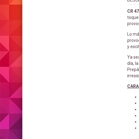
DESC
CR 4
toque 
provoc
Lo más
provoc
y exci
Ya se
día, l
Prepá
irresis
CARA