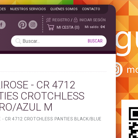
DES
NUESTROS SERVICIOS
QUIÉNES SOMOS
CONTACTO
REGISTRO
/
INICIAR SESIÓN
MI CESTA
0
Mi saldo:
0 €
IROSE - CR 4712
TIES CROTCHLESS
RO/AZUL M
E - CR 4712 CROTCHLESS PANTIES BLACK/BLUE