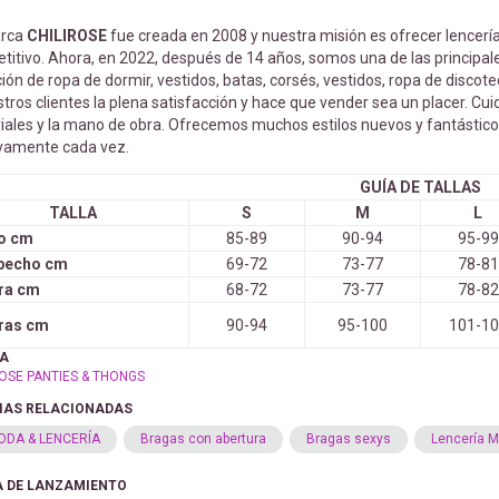
arca
CHILIROSE
fue creada en 2008 y nuestra misión es ofrecer lencería
titivo. Ahora, en 2022, después de 14 años, somos una de las principa
ión de ropa de dormir, vestidos, batas, corsés, vestidos, ropa de discot
tros clientes la plena satisfacción y hace que vender sea un placer. C
iales y la mano de obra. Ofrecemos muchos estilos nuevos y fantástic
ivamente cada vez.
GUÍA DE TALLAS
TALLA
S
M
L
o cm
85-89
90-94
95-99
 pecho cm
69-72
73-77
78-81
ra cm
68-72
73-77
78-82
ras cm
90-94
95-100
101-1
A
ROSE PANTIES & THONGS
IAS RELACIONADAS
ODA & LENCERÍA
Bragas con abertura
Bragas sexys
Lencería M
 DE LANZAMIENTO