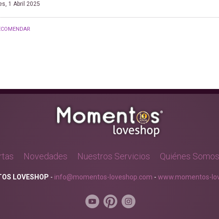
s, 1 Abril 2025
ECOMENDAR
rtas
Novedades
Nuestros Servicios
Quiénes Somo
OS LOVESHOP
-
info@momentos-loveshop.com
-
www.momentos-lov