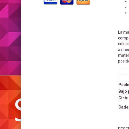
La m
compe
colecc
a nues
mater
posit
Pech
Bajo
Cintu
Cade