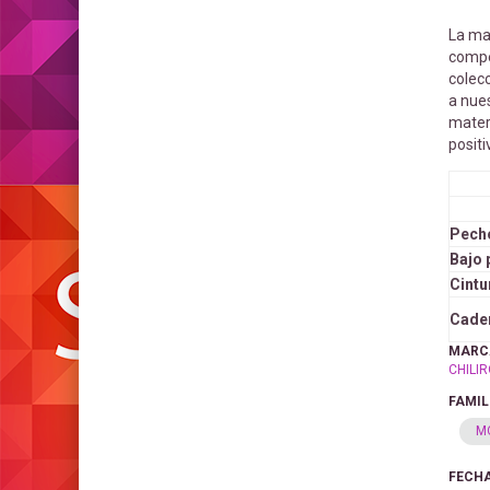
La m
compe
colecc
a nues
mater
posit
Pech
Bajo
Cintu
Cade
MARC
CHILI
FAMIL
M
FECHA