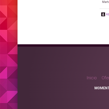
Marte
R
Inicio
Ofe
MOMENT