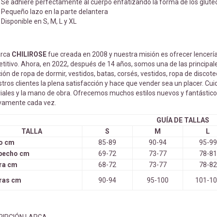
Se adhiere perfectamente al cuerpo enfatizando la forma de los glúte
Pequeño lazo en la parte delantera
Disponible en S, M, L y XL
arca
CHILIROSE
fue creada en 2008 y nuestra misión es ofrecer lencería
titivo. Ahora, en 2022, después de 14 años, somos una de las principa
ión de ropa de dormir, vestidos, batas, corsés, vestidos, ropa de discot
tros clientes la plena satisfacción y hace que vender sea un placer. C
iales y la mano de obra. Ofrecemos muchos estilos nuevos y fantástic
ivamente cada vez.
GUÍA DE TALLAS
TALLA
S
M
L
o cm
85-89
90-94
95-99
 pecho cm
69-72
73-77
78-81
ra cm
68-72
73-77
78-82
ras cm
90-94
95-100
101-1