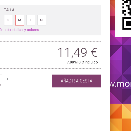
TALLA
S
M
L
XL
ón sobre tallas y colores
11,49
€
7.00%
IGIC incluido
+
AÑADIR A CESTA
s