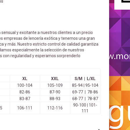
os
 sensual y excitante a nuestros clientes a un precio
les empresas de lencería exótica y tenemos una gran
eca y más. Nuestro estricto control de calidad garantiza
uidamos especialmente la selección de nuestros
os con regularidad y esperamos sorprenderlo
XL
XXL
S/M | L/XL
100-104
105-109
85-94 | 95-104
82-86
87-90
69-77 | 78-86
83-87
88-93
68-77 | 78-87
90-100 | 101-
05
106-111
112-116
111