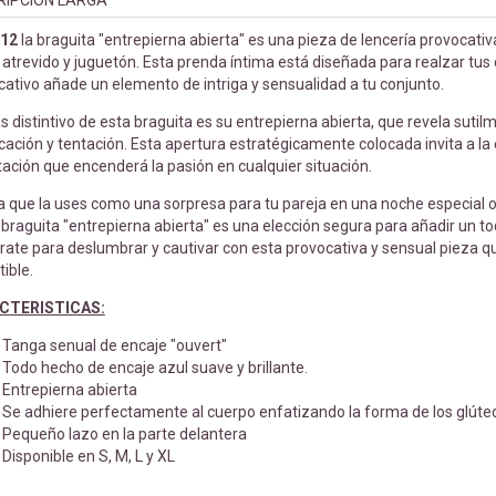
RIPCIÓN LARGA
712
la braguita "entrepierna abierta" es una pieza de lencería provocati
atrevido y juguetón. Esta prenda íntima está diseñada para realzar tus 
ativo añade un elemento de intriga y sensualidad a tu conjunto.
 distintivo de esta braguita es su entrepierna abierta, que revela suti
ación y tentación. Esta apertura estratégicamente colocada invita a la 
tación que encenderá la pasión en cualquier situación.
a que la uses como una sorpresa para tu pareja en una noche especial o
a braguita "entrepierna abierta" es una elección segura para añadir un to
rate para deslumbrar y cautivar con esta provocativa y sensual pieza q
tible.
CTERISTICAS:
Tanga senual de encaje "ouvert"
Todo hecho de encaje azul suave y brillante.
Entrepierna abierta
Se adhiere perfectamente al cuerpo enfatizando la forma de los glúte
Pequeño lazo en la parte delantera
Disponible en S, M, L y XL