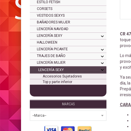
ESTILO FETISH
CORSETS
VESTIDOS SEXYS
BAÑADORES MUJER
LENCERÍA NAVIDAD
CR 4
LENCERÍA SEXY
toque 
HALLOWEEN
provoc
LENCERÍA PICANTE
Lo más
TRAJES DE BAÑO
provoc
LENCERÍA MUJER
y exci
LENCERÍA SEXY
Accesorios Sujetadores
Ya se
Top y parte inferior
día, l
Prepá
irresis
MARCAS
CARA