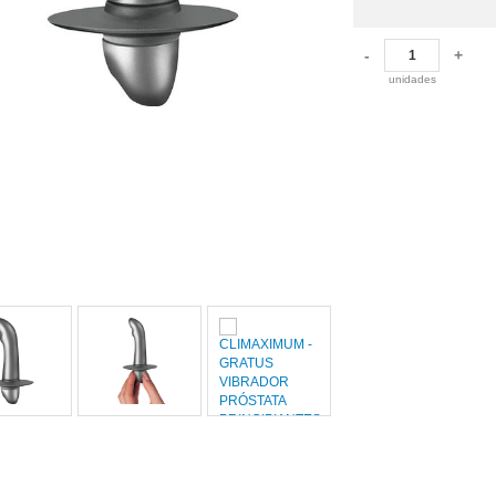
-
+
unidades