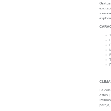
Gratu
excitac
y nivel
explora
CARAC
R
M
B
P
CLIMA
La cole
estos j
íntimas
pareja,