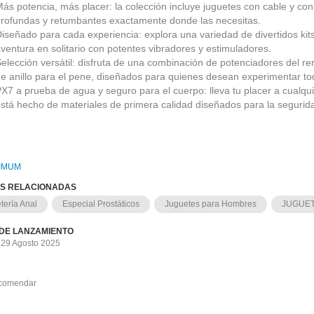
ás potencia, más placer: la colección incluye juguetes con cable y co
profundas y retumbantes exactamente donde las necesitas.
iseñado para cada experiencia: explora una variedad de divertidos kits
ventura en solitario con potentes vibradores y estimuladores.
elección versátil: disfruta de una combinación de potenciadores del rend
e anillo para el pene, diseñados para quienes desean experimentar tod
X7 a prueba de agua y seguro para el cuerpo: lleva tu placer a cualqu
stá hecho de materiales de primera calidad diseñados para la seguridad
IMUM
AS RELACIONADAS
tería Anal
Especial Prostáticos
Juguetes para Hombres
JUGUET
DE LANZAMIENTO
 29 Agosto 2025
comendar