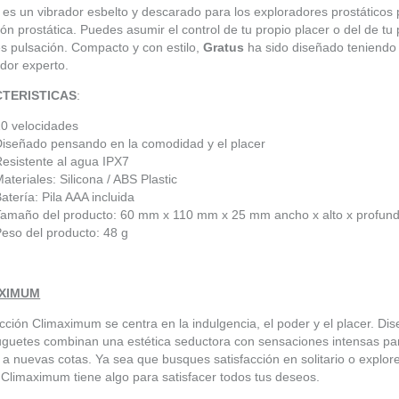
s
es un vibrador esbelto y descarado para los exploradores prostáticos 
ión prostática. Puedes asumir el control de tu propio placer o del de tu
es pulsación. Compacto y con estilo,
Gratus
ha sido diseñado teniendo
dor experto.
TERISTICAS
:
10 velocidades
Diseñado pensando en la comodidad y el placer
esistente al agua IPX7
ateriales: Silicona / ABS Plastic
atería: Pila AAA incluida
Tamaño del producto: 60 mm x 110 mm x 25 mm ancho x alto x profun
eso del producto: 48 g
XIMUM
cción Climaximum se centra en la indulgencia, el poder y el placer. 
uguetes combinan una estética seductora con sensaciones intensas par
 a nuevas cotas. Ya sea que busques satisfacción en solitario o explo
 Climaximum tiene algo para satisfacer todos tus deseos.