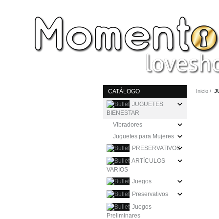
CATÁLOGO
Inicio
J
JUGUETES
BIENESTAR
Vibradores
Juguetes para Mujeres
PRESERVATIVOS
ARTÍCULOS
VARIOS
Juegos
Preservativos
Juegos
Preliminares