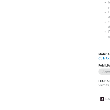
M
D
a
S
d
P
e
MARCA
CLIMAX
FAMILI
Jugue
FECHA 
Viernes,
Re