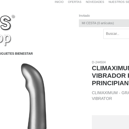
INICIO
OFERTAS
NOVEDADES
NUESTROS SE
Invitado
MI CESTA
0
artículos
UGUETES BIENESTAR
D-244504
CLIMAXIMU
VIBRADOR 
PRINCIPIA
CLIMAXIMUM - GR
VIBRATOR