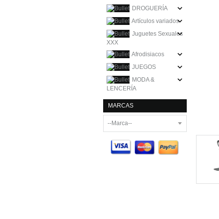
DROGUERÍA
Artículos variados
Juguetes Sexuales
XXX
Afrodisiacos
JUEGOS
MODA &
LENCERÍA
MARCAS