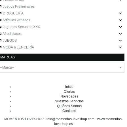
Juegos Preliminares
DROGUERÍA
Artículos variados
Juguetes Sexuales XXX
Afrodisiacos
JUEGOS
MODA & LENCERÍA
MARCAS
Inicio
Ofertas
Novedades
Nuestros Servicios
Quiénes Somos
Contacto
MOMENTOS LOVESHOP
-
info@momentos-loveshop.com
-
www.momentos-
loveshop.es