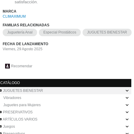
satisfacción.
MARCA
CLIMAXIMUM
FAMILIAS RELACIONADAS
Juguetería Anal
Especial Prostáticos
JUGUETES BIENESTAR
FECHA DE LANZAMIENTO
Viernes, 29 Agosto 2025
Recomendar
CATÁLOGO
JUGUETES BIENESTAR
Vibradores
Juguetes para Mujeres
PRESERVATIVOS
ARTÍCULOS VARIOS
Juegos
Preservativos