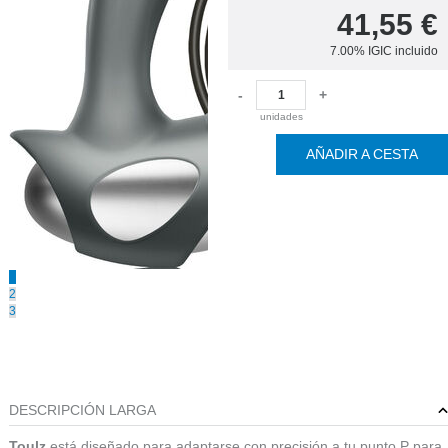
41,55
€
7.00%
IGIC incluido
-
+
unidades
AÑADIR A CESTA
1
2
3
DESCRIPCIÓN LARGA
Toulz
está diseñado para adaptarse con precisión a tu punto P para