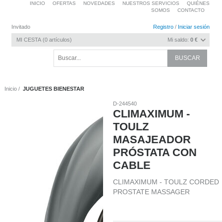
INICIO
OFERTAS
NOVEDADES
NUESTROS SERVICIOS
QUIÉNES
SOMOS
CONTACTO
Invitado
Registro
/
Iniciar sesión
MI CESTA
0
artículos
Mi saldo:
0 €
Inicio
JUGUETES BIENESTAR
D-244540
CLIMAXIMUM -
TOULZ
MASAJEADOR
PRÓSTATA CON
CABLE
CLIMAXIMUM - TOULZ CORDED
PROSTATE MASSAGER