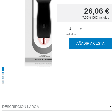
26,06
€
7.00%
IGIC incluido
-
+
unidades
AÑADIR A CESTA
1
2
3
4
DESCRIPCIÓN LARGA