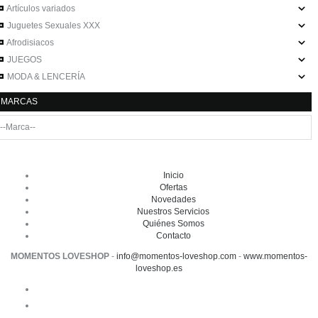
Artículos variados
Juguetes Sexuales XXX
Afrodisiacos
JUEGOS
MODA & LENCERÍA
MARCAS
Inicio
Ofertas
Novedades
Nuestros Servicios
Quiénes Somos
Contacto
MOMENTOS LOVESHOP
-
info@momentos-loveshop.com
-
www.momentos-
loveshop.es