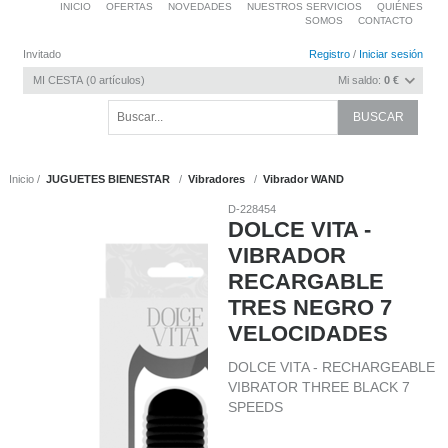
INICIO
OFERTAS
NOVEDADES
NUESTROS SERVICIOS
QUIÉNES
SOMOS
CONTACTO
Invitado
Registro
/
Iniciar sesión
MI CESTA
0
artículos
Mi saldo:
0 €
Inicio
JUGUETES BIENESTAR
Vibradores
Vibrador WAND
D-228454
DOLCE VITA -
VIBRADOR
RECARGABLE
TRES NEGRO 7
VELOCIDADES
DOLCE VITA - RECHARGEABLE
VIBRATOR THREE BLACK 7
SPEEDS