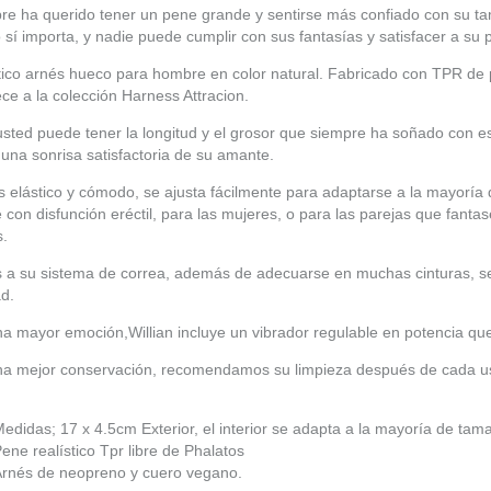
re ha querido tener un pene grande y sentirse más confiado con su 
sí importa, y nadie puede cumplir con sus fantasías y satisfacer a su
ico arnés hueco para hombre en color natural. Fabricado con TPR de pr
ce a la colección Harness Attracion.
sted puede tener la longitud y el grosor que siempre ha soñado con e
una sonrisa satisfactoria de su amante.
s elástico y cómodo, se ajusta fácilmente para adaptarse a la mayoría 
con disfunción eréctil, para las mujeres, o para las parejas que fan
s.
 a su sistema de correa, además de adecuarse en muchas cinturas, se 
ad.
a mayor emoción,Willian incluye un vibrador regulable en potencia qu
na mejor conservación, recomendamos su limpieza después de cada u
edidas; 17 x 4.5cm Exterior, el interior se adapta a la mayoría de ta
ene realístico Tpr libre de Phalatos
Arnés de neopreno y cuero vegano.