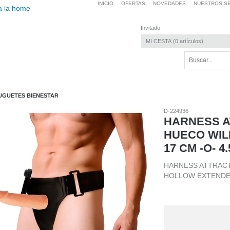
INICIO
OFERTAS
NOVEDADES
NUESTROS SE
Invitado
MI CESTA
0
artículos
UGUETES BIENESTAR
D-224936
HARNESS A
HUECO WIL
17 CM -O- 4
HARNESS ATTRACT
HOLLOW EXTENDER