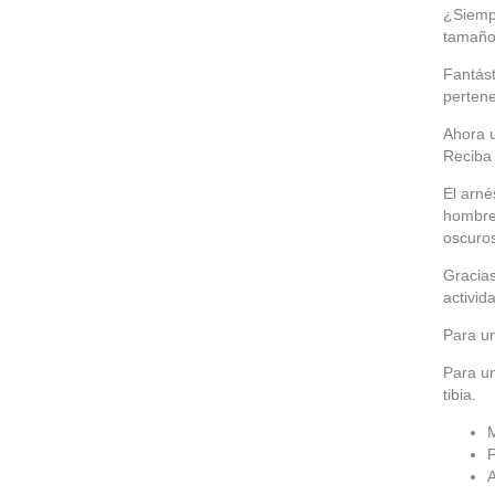
¿Siemp
tamaño 
Fantást
pertene
Ahora u
Reciba 
El arné
hombre 
oscuro
Gracias
activid
Para un
Para u
tibia.
M
P