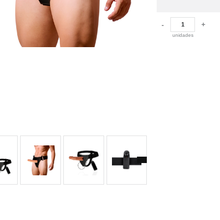
-
+
unidades