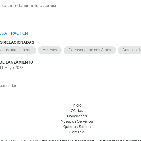
e su lado dominante o sumiso.
S ATTRACTION
AS RELACIONADAS
orios para el pene
Arneses
Extensor pene con Arnés
Arneses H
DE LANZAMIENTO
 11 Mayo 2023
comendar
Inicio
Ofertas
Novedades
Nuestros Servicios
Quiénes Somos
Contacto