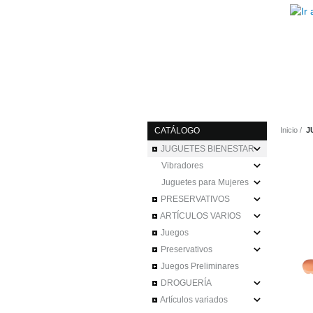
CATÁLOGO
Inicio
J
JUGUETES BIENESTAR
Vibradores
Juguetes para Mujeres
PRESERVATIVOS
ARTÍCULOS VARIOS
Juegos
Preservativos
Juegos Preliminares
DROGUERÍA
Artículos variados