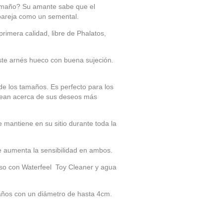
tamaño? Su amante sabe que el
 pareja como un semental.
imera calidad, libre de Phalatos,
ste arnés hueco con buena sujeción.
de los tamaños. Es perfecto para los
tasean acerca de sus deseos más
mantiene en su sitio durante toda la
e aumenta la sensibilidad en ambos.
so con Waterfeel Toy Cleaner y agua
maños con un diámetro de hasta 4cm.