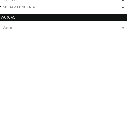
JUEGOS
MODA & LENCERÍA
MARCAS
Inicio
Ofertas
Novedades
Nuestros Servicios
Quiénes Somos
Contacto
MOMENTOS LOVESHOP
-
info@momentos-loveshop.com
-
www.momentos-
loveshop.es
condiciones generales de contratación
-
aviso legal
-
política de
0.632 seg /
131