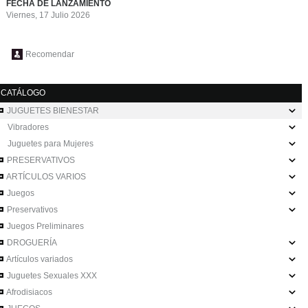
FECHA DE LANZAMIENTO
Viernes, 17 Julio 2026
Recomendar
CATÁLOGO
JUGUETES BIENESTAR
Vibradores
Juguetes para Mujeres
PRESERVATIVOS
ARTÍCULOS VARIOS
Juegos
Preservativos
Juegos Preliminares
DROGUERÍA
Artículos variados
Juguetes Sexuales XXX
Afrodisiacos