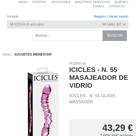
INICIO
OFERTAS
NOVEDADES
NUESTROS SERVICIOS
QUIÉNES
SOMOS
CONTACTO
Invitado
Registro
/
Iniciar sesión
MI CESTA
0
artículos
Mi saldo:
0 €
Inicio
JUGUETES BIENESTAR
PD2955-00
ICICLES - N. 55
MASAJEADOR DE
VIDRIO
ICICLES - N. 55 GLASS
MASSAGER
43,29
€
7.00%
IGIC incluido