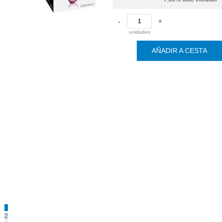
-
+
unidades
AÑADIR A CESTA
1
2