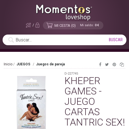
/
MI CESTA
0
Mi saldo:
0 €
Inicio
JUEGOS
Juegos de pareja
D-227745
KHEPER
GAMES -
JUEGO
CARTAS
TANTRIC SEX!