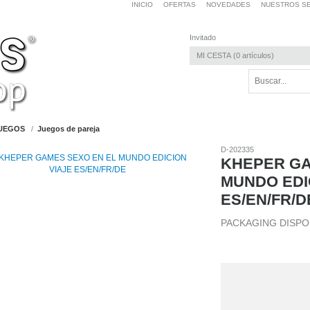
INICIO
OFERTAS
NOVEDADES
NUESTROS SE
Invitado
MI CESTA
0
artículos
UEGOS
Juegos de pareja
D-202335
KHEPER GA
MUNDO EDI
ES/EN/FR/D
PACKAGING DISPONI