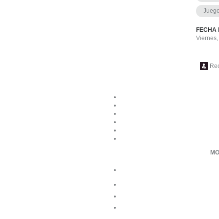
Jueg
FECHA 
Viernes
Re
MO