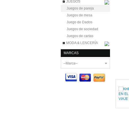
JUEGOS
Juegos de pareja
Juegos de mesa
Juego de Dados
Juegos de sociedad
Juegos de cartas
MODA & LENCERÍA
MARCAS