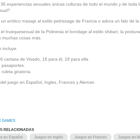
 36 experiencias sexuales únicas culturas de todo el mundo y de toda l
xual?
un erótico masaje al estilo petrissage de Francia o adora un falo de la 
el truequesexual de la Polinesia el bondage al estilo shibari, la postu
 muchas cosas más.
o incluye:
6 cartasa de Visado, 18 para él, 18 para ella.
2 pasaportes.
 ruleta giratoria.
del juego en Español, Ingles, Frances y Aleman
R GAMES
AS RELACIONADAS
s en Español
Juegos en Inglés
Juegos en Francés
Juegos en A