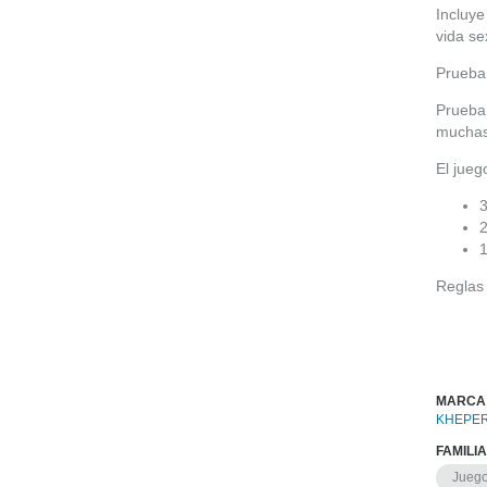
Incluye
vida se
Prueba 
Prueba 
muchas
El jueg
3
1
Reglas 
MARCA
KHEPE
FAMILI
Juego