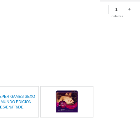
-
+
unidades