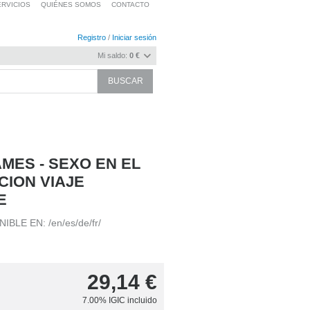
RVICIOS
QUIÉNES SOMOS
CONTACTO
Registro
/
Iniciar sesión
Mi saldo:
0 €
MES - SEXO EN EL
CION VIAJE
E
BLE EN: /en/es/de/fr/
29,14
€
7.00%
IGIC incluido