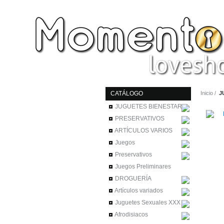
CATÁLOGO
Inicio
J
JUGUETES BIENESTAR
PRESERVATIVOS
ARTÍCULOS VARIOS
Juegos
Preservativos
Juegos Preliminares
DROGUERÍA
Artículos variados
Juguetes Sexuales XXX
Afrodisiacos