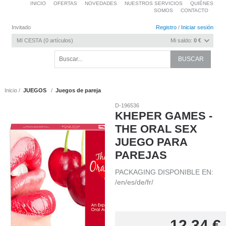
INICIO
OFERTAS
NOVEDADES
NUESTROS SERVICIOS
QUIÉNES
SOMOS
CONTACTO
Invitado
Registro
/
Iniciar sesión
MI CESTA
0
artículos
Mi saldo:
0 €
Inicio
JUEGOS
Juegos de pareja
D-196536
KHEPER GAMES -
THE ORAL SEX
JUEGO PARA
PAREJAS
PACKAGING DISPONIBLE EN:
/en/es/de/fr/
12,34
€