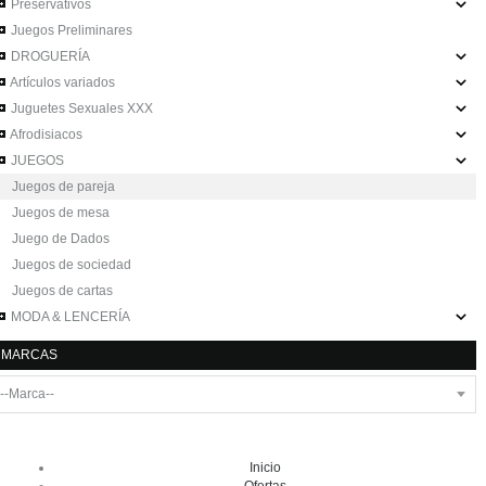
Preservativos
Juegos Preliminares
DROGUERÍA
Artículos variados
Juguetes Sexuales XXX
Afrodisiacos
JUEGOS
Juegos de pareja
Juegos de mesa
Juego de Dados
Juegos de sociedad
Juegos de cartas
MODA & LENCERÍA
MARCAS
Inicio
Ofertas