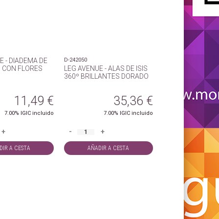
E - DIADEMA DE
D-242050
 CON FLORES
LEG AVENUE - ALAS DE ISIS
360º BRILLANTES DORADO
11,49
€
35,36
€
7.00%
IGIC incluido
7.00%
IGIC incluido
+
-
+
DIR A CESTA
AÑADIR A CESTA