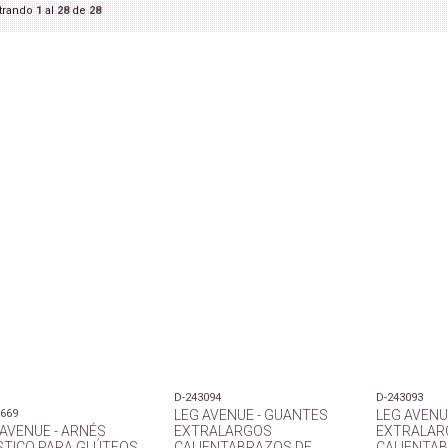
trando
1
al
28
de
28
D-243094
D-243093
4669
LEG AVENUE - GUANTES
LEG AVENU
 AVENUE - ARNÉS
EXTRALARGOS
EXTRALAR
STICO PARA GLÚTEOS,
CALIENTABRAZOS DE
CALIENTA