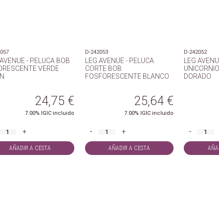
2057
D-242053
D-242052
 AVENUE - PELUCA BOB
LEG AVENUE - PELUCA
LEG AVENU
ORESCENTE VERDE
CORTE BOB
UNICORNIO
N
FOSFORESCENTE BLANCO
DORADO
24,75
€
25,64
€
7.00%
IGIC incluido
7.00%
IGIC incluido
+
-
+
-
AÑADIR A CESTA
AÑADIR A CESTA
AÑA