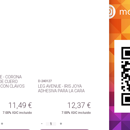
E - CORONA
DE CUERO
D-240127
 CON CLAVOS
LEG AVENUE - IRIS JOYA
ADHESIVA PARA LA CARA
11,49
€
12,37
€
7.00%
IGIC incluido
7.00%
IGIC incluido
+
-
+