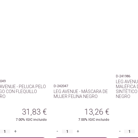
D-241986
2049
LEG AVENU
 AVENUE - PELUCA PELO
D-242047
MALÉFICA 
GO CON FLEQUILLO
LEG AVENUE - MÁSCARA DE
SINTÉTICO
RO
MUJER FELINA NEGRO
NEGRO
31,83
€
13,26
€
7.00%
IGIC incluido
7.00%
IGIC incluido
+
-
+
-