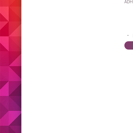
ADH
-