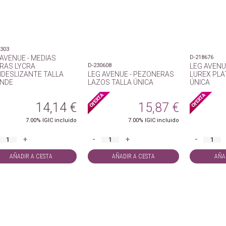
8303
 AVENUE - MEDIAS
D-218676
RAS LYCRA
D-230608
LEG AVENU
IDESLIZANTE TALLA
LEG AVENUE - PEZONERAS
LUREX PLA
NDE
LAZOS TALLA ÚNICA
ÚNICA
14,14
€
15,87
€
7.00%
IGIC incluido
7.00%
IGIC incluido
+
-
+
-
AÑADIR A CESTA
AÑADIR A CESTA
AÑA