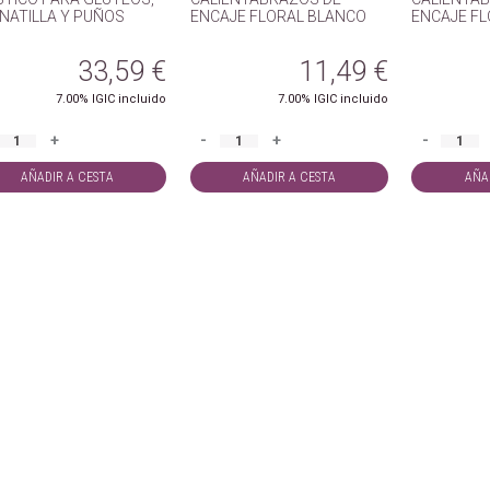
NATILLA Y PUÑOS
ENCAJE FLORAL BLANCO
ENCAJE F
33,59
€
11,49
€
7.00%
IGIC incluido
7.00%
IGIC incluido
+
-
+
-
AÑADIR A CESTA
AÑADIR A CESTA
AÑA