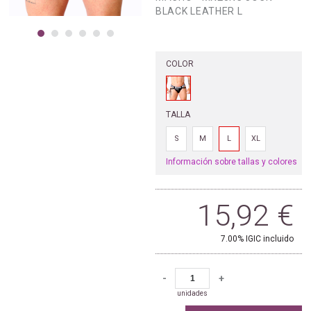
BLACK LEATHER L
COLOR
TALLA
S
M
L
XL
Información sobre tallas y colores
15,92
€
7.00%
IGIC incluido
-
+
unidades