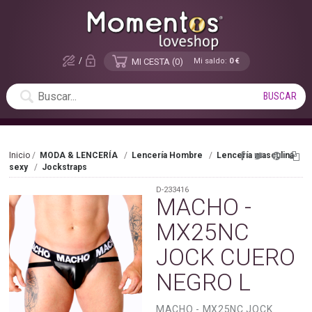
/
MI CESTA
0
Mi saldo:
0 €
Inicio
MODA & LENCERÍA
Lencería Hombre
Lencería masculina
sexy
Jockstraps
D-233416
MACHO -
MX25NC
JOCK CUERO
NEGRO L
MACHO - MX25NC JOCK