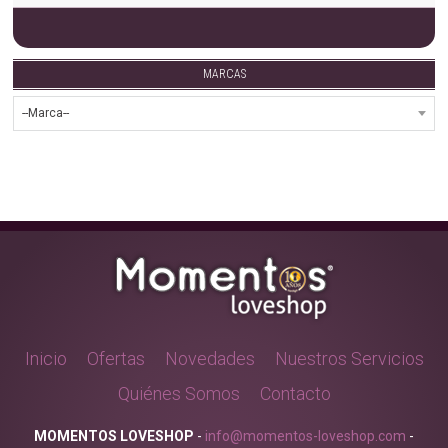
MARCAS
Inicio
Ofertas
Novedades
Nuestros Servicios
Quiénes Somos
Contacto
MOMENTOS LOVESHOP
-
info@momentos-loveshop.com
-