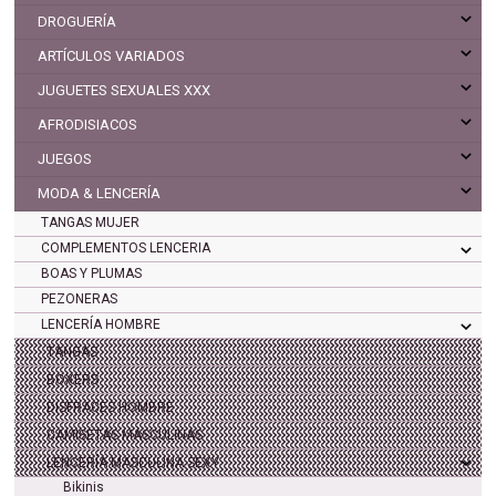
DROGUERÍA
ARTÍCULOS VARIADOS
JUGUETES SEXUALES XXX
AFRODISIACOS
JUEGOS
MODA & LENCERÍA
TANGAS MUJER
COMPLEMENTOS LENCERIA
BOAS Y PLUMAS
PEZONERAS
LENCERÍA HOMBRE
TANGAS
BOXERS
DISFRACES HOMBRE
CAMISETAS MASCULINAS
LENCERÍA MASCULINA SEXY
Bikinis