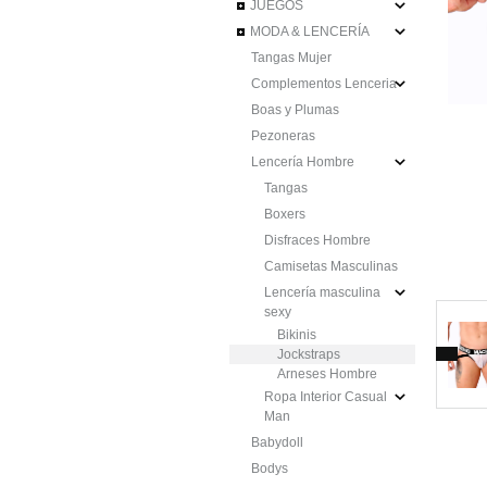
JUEGOS
MODA & LENCERÍA
Tangas Mujer
Complementos Lenceria
Boas y Plumas
Pezoneras
Lencería Hombre
Tangas
Boxers
Disfraces Hombre
Camisetas Masculinas
Lencería masculina
sexy
Bikinis
Jockstraps
Arneses Hombre
Ropa Interior Casual
Man
Babydoll
Bodys