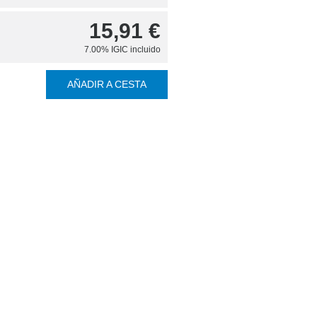
15,91
€
7.00%
IGIC incluido
AÑADIR A CESTA