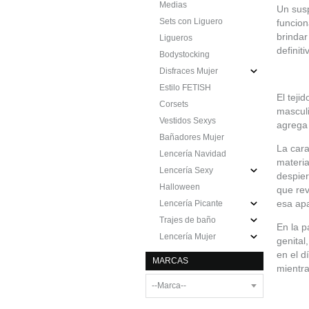
Medias
Un sus
Sets con Liguero
funcion
brindar
Ligueros
definit
Bodystocking
Disfraces Mujer
Estilo FETISH
El teji
Corsets
masculi
Vestidos Sexys
agrega 
Bañadores Mujer
La cara
Lencería Navidad
materia
Lencería Sexy
despier
Halloween
que rev
esa apa
Lencería Picante
Trajes de baño
En la p
Lencería Mujer
genital
en el d
MARCAS
mientra