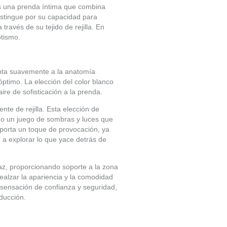
es una prenda íntima que combina
istingue por su capacidad para
través de su tejido de rejilla. En
otismo.
dapta suavemente a la anatomía
ptimo. La elección del color blanco
re de sofisticación a la prenda.
nte de rejilla. Esta elección de
ando un juego de sombras y luces que
aporta un toque de provocación, ya
o a explorar lo que yace detrás de
caz, proporcionando soporte a la zona
realzar la apariencia y la comodidad
a sensación de confianza y seguridad,
ducción.