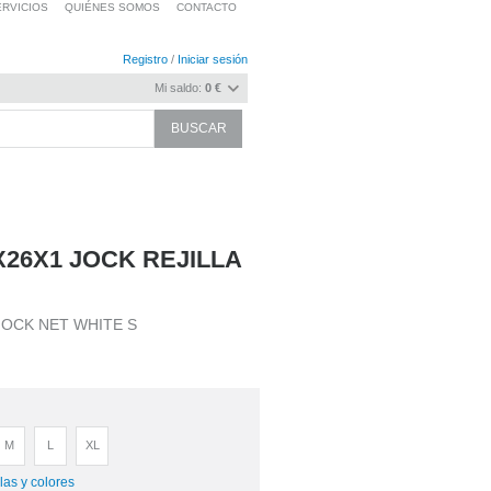
RVICIOS
QUIÉNES SOMOS
CONTACTO
Registro
/
Iniciar sesión
Mi saldo:
0 €
X26X1 JOCK REJILLA
JOCK NET WHITE S
M
L
XL
las y colores