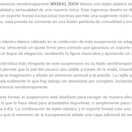
pensorio semitransparente
MX26X1 JOCK
blanco con tejido elástico 
alidad y sensualidad de una manera única. Este ingenioso diseño se d
 un soporte frontal excepcional mientras permite una sugerente visión a 
iva, esta prenda se convierte en una fusión perfecta de comodidad y er
do elástico blanco utilizado en la confección de este suspensorio se a
na, ofreciendo un ajuste firme pero cómodo que garantiza un soporte ó
un toque de elegancia, resaltando la figura masculina y aportando un ai
cterística más intrigante de este suspensorio es su tejido semitranspare
l permite que la piel del usuario sea visible a través de la malla, cre
ta la imaginación y añade un elemento sensual a la prenda. La rejilla 
ela sutilmente lo que hay debajo sin desvelarlo por completo, invitand
riencia semitransparente.
arte frontal, el suspensorio está diseñado para recoger de manera efi
, lo que lo hace ideal para actividades deportivas, o simplemente para 
ía a día. La combinación de tejido elástico y el soporte frontal crea un
s que el elemento de la transparencia añade una capa adicional de se