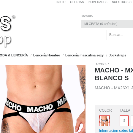
INICIO
OFERTAS
NOVEDADES
NUESTROS SE
Invitado
MI CESTA
0
artículos
ODA & LENCERÍA
Lencería Hombre
Lencería masculina sexy
Jockstraps
D-236857
MACHO - M
BLANCO S
MACHO - MX26X1 
COLOR
TALLA
S
Información sobre tal