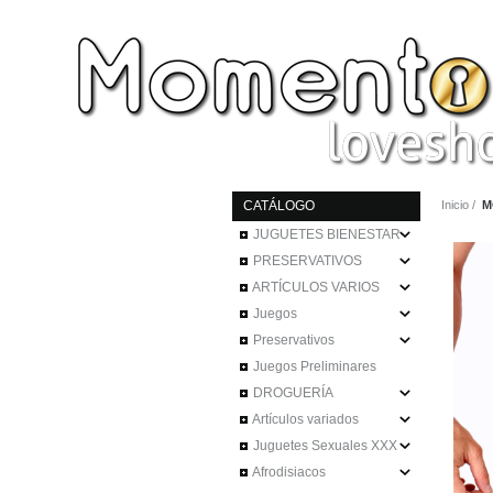
CATÁLOGO
Inicio
M
JUGUETES BIENESTAR
PRESERVATIVOS
ARTÍCULOS VARIOS
Juegos
Preservativos
Juegos Preliminares
DROGUERÍA
Artículos variados
Juguetes Sexuales XXX
Afrodisiacos