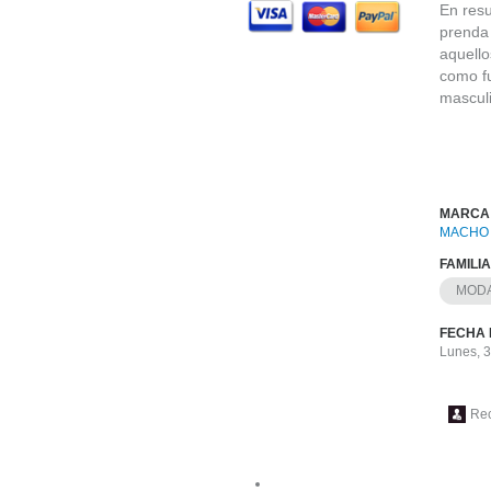
En resu
prenda 
aquello
como fu
masculi
MARCA
MACHO
FAMILI
MODA
FECHA 
Lunes, 
Re