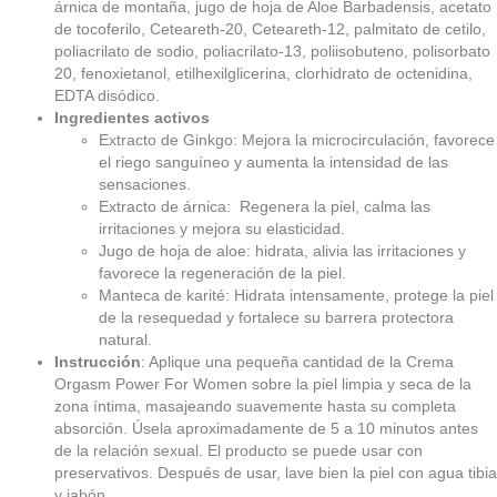
árnica de montaña, jugo de hoja de Aloe Barbadensis, acetato
de tocoferilo, Ceteareth-20, Ceteareth-12, palmitato de cetilo,
poliacrilato de sodio, poliacrilato-13, poliisobuteno, polisorbato
20, fenoxietanol, etilhexilglicerina, clorhidrato de octenidina,
EDTA disódico.
Ingredientes activos
Extracto de Ginkgo: Mejora la microcirculación, favorece
el riego sanguíneo y aumenta la intensidad de las
sensaciones.
Extracto de árnica: Regenera la piel, calma las
irritaciones y mejora su elasticidad.
Jugo de hoja de aloe: hidrata, alivia las irritaciones y
favorece la regeneración de la piel.
Manteca de karité: Hidrata intensamente, protege la piel
de la resequedad y fortalece su barrera protectora
natural.
Instrucción
: Aplique una pequeña cantidad de la Crema
Orgasm Power For Women sobre la piel limpia y seca de la
zona íntima, masajeando suavemente hasta su completa
absorción. Úsela aproximadamente de 5 a 10 minutos antes
de la relación sexual. El producto se puede usar con
preservativos. Después de usar, lave bien la piel con agua tibia
y jabón.