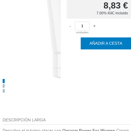
8,83
€
7.00%
IGIC incluido
-
+
unidades
AÑADIR A CESTA
1
2
3
DESCRIPCIÓN LARGA
Descubra el máximo placer con
Orgasm Power For Women
Cream,