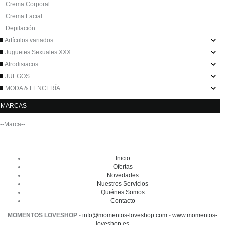
Crema Corporal
Crema Facial
Depilación
Artículos variados
Juguetes Sexuales XXX
Afrodisiacos
JUEGOS
MODA & LENCERÍA
MARCAS
Inicio
Ofertas
Novedades
Nuestros Servicios
Quiénes Somos
Contacto
MOMENTOS LOVESHOP
-
info@momentos-loveshop.com
-
www.momentos-
loveshop.es