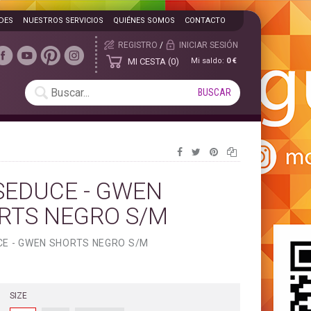
DES
NUESTROS SERVICIOS
QUIÉNES SOMOS
CONTACTO
REGISTRO
/
INICIAR SESIÓN
MI CESTA
0
Mi saldo:
0 €
SEDUCE - GWEN
RTS NEGRO S/M
E - GWEN SHORTS NEGRO S/M
SIZE