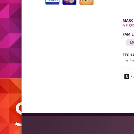
MARC
ME-SE
FAMIL
M
FECHA
Miér
R