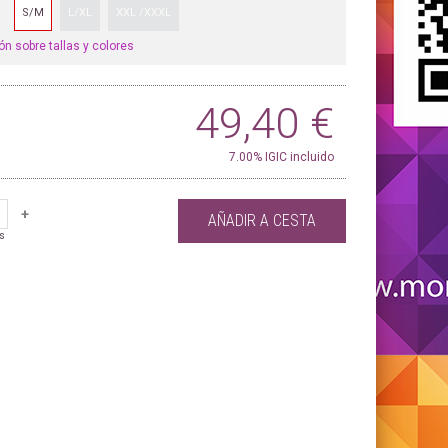
S/M
L/XL
XXL /XXXL
ón sobre tallas y colores
49,40
€
7.00%
IGIC incluido
+
AÑADIR A CESTA
s