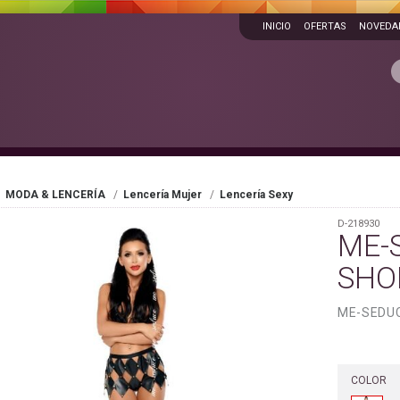
INICIO
OFERTAS
NOVEDA
MODA & LENCERÍA
Lencería Mujer
Lencería Sexy
D-218930
ME-
SHO
ME-SEDUC
COLOR