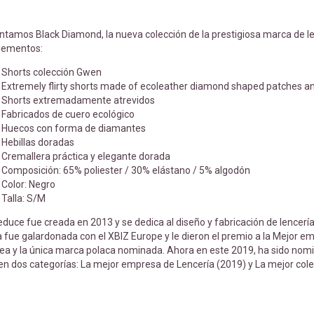
ntamos Black Diamond, la nueva colección de la prestigiosa marca de l
lementos:
Shorts colección Gwen
Extremely flirty shorts made of ecoleather diamond shaped patches an
Shorts extremadamente atrevidos
Fabricados de cuero ecológico
Huecos con forma de diamantes
Hebillas doradas
Cremallera práctica y elegante dorada
Composición: 65% poliester / 30% elástano / 5% algodón
Color: Negro
Talla: S/M
duce fue creada en 2013 y se dedica al diseño y fabricación de lencerí
fue galardonada con el XBIZ Europe y le dieron el premio a la Mejor em
ea y la única marca polaca nominada. Ahora en este 2019, ha sido nomi
en dos categorías: La mejor empresa de Lencería (2019) y La mejor cole