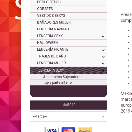
ESTILO FETISH
CORSETS
Prese
VESTIDOS SEXYS
comp
BAÑADORES MUJER
LENCERÍA NAVIDAD
LENCERÍA SEXY
HALLOWEEN
LENCERÍA PICANTE
TRAJES DE BAÑO
LENCERÍA MUJER
LENCERÍA SEXY
Accesorios Sujetadores
Top y parte inferior
Me-Se
marca 
MARCAS
europ
2019 