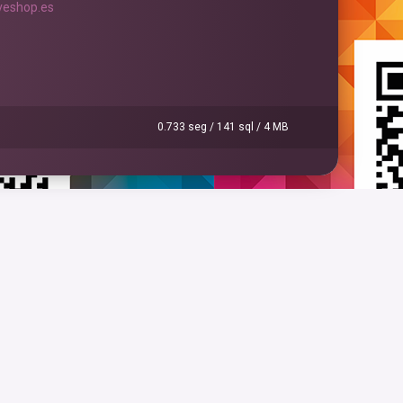
eshop.es
0.733 seg /
141 sql
/ 4 MB