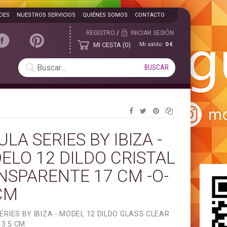
DES
NUESTROS SERVICIOS
QUIÉNES SOMOS
CONTACTO
REGISTRO
/
INICIAR SESIÓN
MI CESTA
0
Mi saldo:
0 €
LA SERIES BY IBIZA -
ELO 12 DILDO CRISTAL
NSPARENTE 17 CM -O-
CM
ERIES BY IBIZA - MODEL 12 DILDO GLASS CLEAR
 3.5 CM