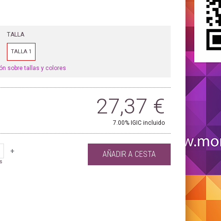
TALLA
TALLA 1
ón sobre tallas y colores
27,37
€
7.00%
IGIC incluido
+
AÑADIR A CESTA
s