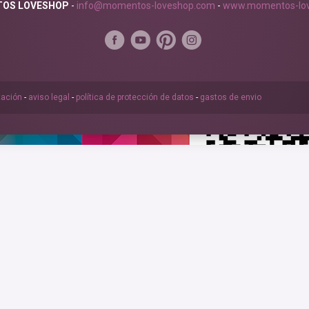
OS LOVESHOP
-
info@momentos-loveshop.com
-
www.momentos-lov
tación
-
aviso legal
-
política de protección de datos
-
gastos de envio