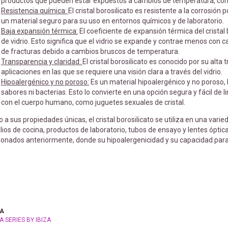
productos que pueden estar expuestos a cambios de temperatura, como 
Resistencia química:
El cristal borosilicato es resistente a la corrosión
un material seguro para su uso en entornos químicos y de laboratorio.
Baja expansión térmica:
El coeficiente de expansión térmica del crista
de vidrio. Esto significa que el vidrio se expande y contrae menos con 
de fracturas debido a cambios bruscos de temperatura.
Transparencia y claridad:
El cristal borosilicato es conocido por su alta 
aplicaciones en las que se requiere una visión clara a través del vidrio.
Hipoalergénico y no poroso:
Es un material hipoalergénico y no poroso, l
sabores ni bacterias. Esto lo convierte en una opción segura y fácil de
con el cuerpo humano, como juguetes sexuales de cristal.
 a sus propiedades únicas, el cristal borosilicato se utiliza en una vari
lios de cocina, productos de laboratorio, tubos de ensayo y lentes ópti
onados anteriormente, donde su hipoalergenicidad y su capacidad para
A
 SERIES BY IBIZA