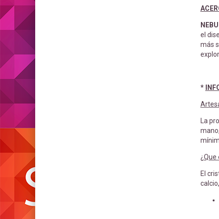
ACER
NEBUL
el dis
más s
explo
*
INF
Artes
La pro
mano, 
míni
¿Que e
El cri
calcio