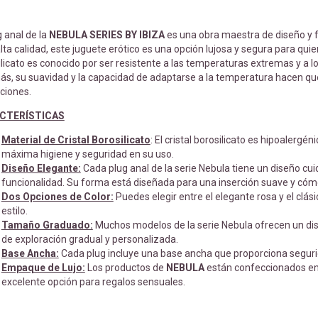
g anal de la
NEBULA SERIES BY IBIZA
es una obra maestra de diseño y fu
ta calidad, este juguete erótico es una opción lujosa y segura para quie
licato es conocido por ser resistente a las temperaturas extremas y a lo
s, su suavidad y la capacidad de adaptarse a la temperatura hacen que
ciones.
CTERÍSTICAS
Material de Cristal Borosilicato
: El cristal borosilicato es hipoalergén
máxima higiene y seguridad en su uso.
Diseño Elegante:
Cada plug anal de la serie Nebula tiene un diseño 
funcionalidad. Su forma está diseñada para una inserción suave y cóm
Dos Opciones de Color:
Puedes elegir entre el elegante rosa y el clás
estilo.
Tamaño Graduado:
Muchos modelos de la serie Nebula ofrecen un di
de exploración gradual y personalizada.
Base Ancha:
Cada plug incluye una base ancha que proporciona segurida
Empaque de Lujo:
Los productos de
NEBULA
están confeccionados en 
excelente opción para regalos sensuales.