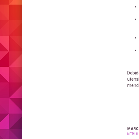
Debido
utensi
menci
MARC
NEBULA