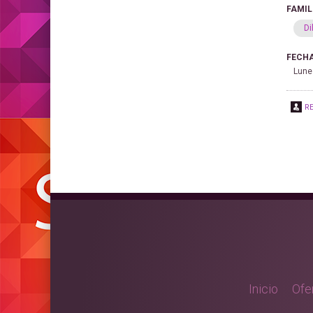
FAMIL
Di
FECHA
Lune
R
Inicio
Ofe