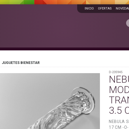
INICIO
OFERTAS
NOVEDA
JUGUETES BIENESTAR
D-235945
NEBU
MOD
TRA
3.5 
NEBULA S
17 CM -O-