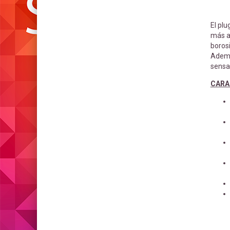
El plu
más al
borosi
Ademá
sensa
CARA