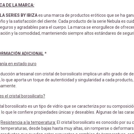
CA DE LA MARCA
:
A SERIES BY IBIZA
es una marca de productos eróticos que se ha gan
eño y la satisfacción del cliente. Cada producto de la serie Nebula es 
eguros y agradables para el cuerpo. La marca se enorgullece de ofrecer
ración y la comodidad, manteniendo siempre altos estándares de seguri
ORMACIÓN ADICIONAL
*
anía en estado puro
ducción artesanal con cristal de borosilicato implica un alto grado de de
lo que aporta un toque de autenticidad y singularidad a cada producto,
mamente.
s el cristal borosilicato?
stal borosilicato es un tipo de vidrio que se caracteriza por su composici
, lo que le confiere propiedades únicas y deseables. Algunas de las carac
Resistencia a la temperatura:
El cristal borosilicato es conocido por s
temperaturas, desde bajas hasta muy altas, sin romperse o deformarse.