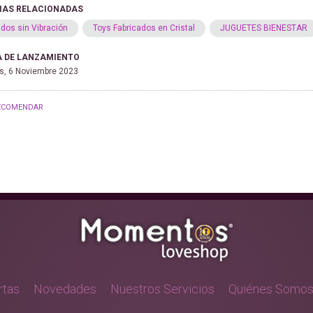
IAS RELACIONADAS
ldos sin Vibración
Toys Fabricados en Cristal
JUGUETES BIENESTAR
 DE LANZAMIENTO
s, 6 Noviembre 2023
ECOMENDAR
rtas
Novedades
Nuestros Servicios
Quiénes Somo