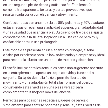
de la marca
PASSION
, una pieza diseñada para envolver el cuerpo
en una segunda piel de deseo y sofisticación. Esta lencería
combina transparencia, texturas y cortes provocativos que
resaltan cada curva con elegancia y atrevimiento.
Confeccionadas con una mezcla de 80% poliamida y 20% elastano,
estas medias ofrecen una elasticidad superior, gran adaptabilidad
y una suavidad que acaricia la piel. Su diseño de tiro bajo se ajusta
cómodamente a la silueta, logrando un ajuste ceñido pero muy
confortable para un uso prolongado.
Este modelo se presenta en un elegante color negro, el tono
clásico por excelencia para un look sofisticado y siempre sexy, ideal
para resaltar la silueta con un toque de misterio y distinción.
El diseño incluye detalles sensuales como una sugerente abertura
en la entrepierna que aporta un toque atrevido y funcional al
conjunto. Su tejido de malla flexible permite libertad de
movimiento y una adaptación total a las formas del cuerpo,
convirtiendo estas medias en una pieza versátil para
complementar tus mejores looks de lencería.
Perfectas para ocasiones especiales, juegos de pareja o
simplemente para sentirse poderosa y sensual, estas medias de