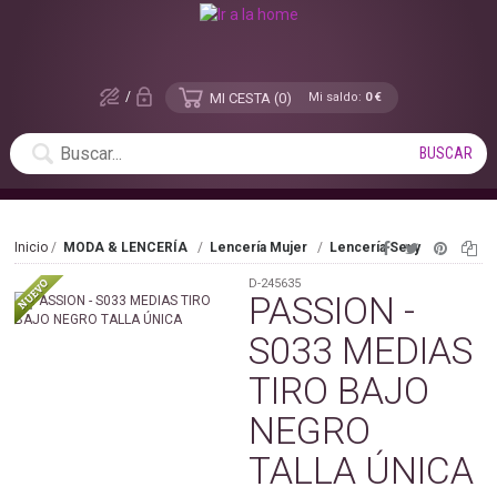
/
MI CESTA
0
Mi saldo:
0 €
Inicio
MODA & LENCERÍA
Lencería Mujer
Lencería Sexy
D-245635
PASSION -
S033 MEDIAS
TIRO BAJO
NEGRO
TALLA ÚNICA