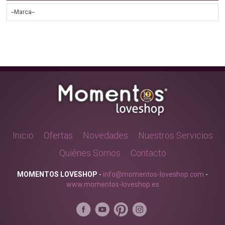
Inicio
Ofertas
Novedades
Nuestros Servicios
Quiénes Somos
Contacto
MOMENTOS LOVESHOP
-
info@momentos-loveshop.com
-
www.momentos-loveshop.es