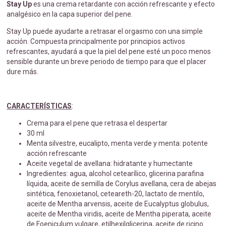
Stay Up
es una crema retardante con acción refrescante y efecto
analgésico en la capa superior del pene.
Stay Up puede ayudarte a retrasar el orgasmo con una simple
acción. Compuesta principalmente por principios activos
refrescantes, ayudará a que la piel del pene esté un poco menos
sensible durante un breve periodo de tiempo para que el placer
dure más.
CARACTERÍSTICAS
:
Crema para el pene que retrasa el despertar
30 ml
Menta silvestre, eucalipto, menta verde y menta: potente
acción refrescante
Aceite vegetal de avellana: hidratante y humectante
Ingredientes: agua, alcohol cetearílico, glicerina parafina
líquida, aceite de semilla de Corylus avellana, cera de abejas
sintética, fenoxietanol, ceteareth-20, lactato de mentilo,
aceite de Mentha arvensis, aceite de Eucalyptus globulus,
aceite de Mentha viridis, aceite de Mentha piperata, aceite
de Foeniculum vulgare, etilhexilglicerina, aceite de ricino