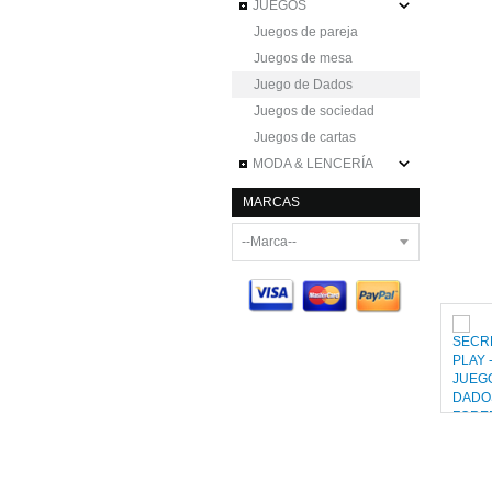
JUEGOS
Juegos de pareja
Juegos de mesa
Juego de Dados
Juegos de sociedad
Juegos de cartas
MODA & LENCERÍA
MARCAS