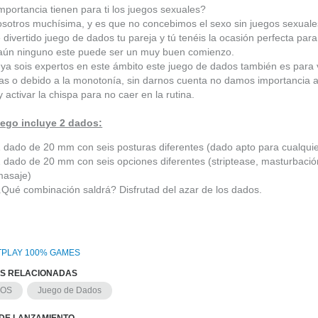
portancia tienen para ti los juegos sexuales?
sotros muchísima, y es que no concebimos el sexo sin juegos sexuale
 divertido juego de dados tu pareja y tú tenéis la ocasión perfecta para 
 aún ninguno este puede ser un muy buen comienzo.
 ya sois expertos en este ámbito este juego de dados también es para
sas o debido a la monotonía, sin darnos cuenta no damos importancia a
y activar la chispa para no caer en la rutina.
uego incluye 2 dados:
 dado de 20 mm con seis posturas diferentes (dado apto para cualquie
 dado de 20 mm con seis opciones diferentes (striptease, masturbación,
masaje)
Qué combinación saldrá? Disfrutad del azar de los dados.
PLAY 100% GAMES
AS RELACIONADAS
GOS
Juego de Dados