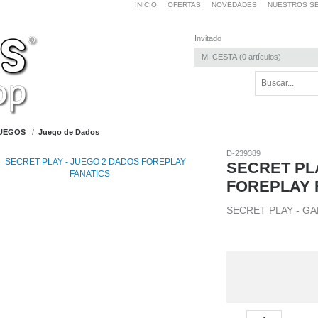
INICIO
OFERTAS
NOVEDADES
NUESTROS SE
Invitado
MI CESTA
0
artículos
UEGOS
Juego de Dados
D-239389
SECRET PL
FOREPLAY 
SECRET PLAY - GA