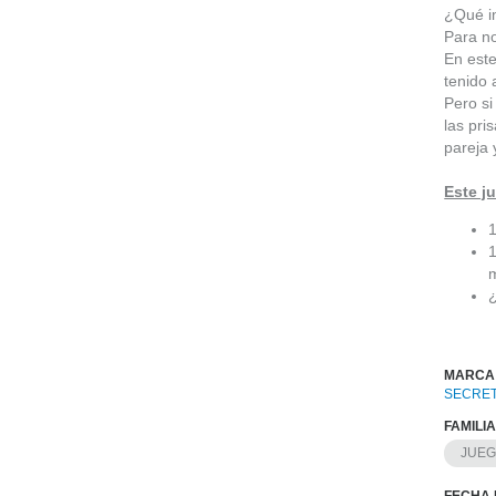
¿Qué im
Para no
En este
tenido
Pero si
las pri
pareja 
Este j
1
1
¿
MARCA
SECRET
FAMILI
JUE