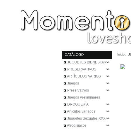
CATÁLOGO
Inicio
J
JUGUETES BIENESTAR
PRESERVATIVOS
ARTÍCULOS VARIOS
Juegos
Preservativos
Juegos Preliminares
DROGUERÍA
Artículos variados
Juguetes Sexuales XXX
Afrodisiacos