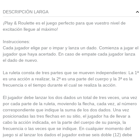
DESCRIPCIÓN LARGA
¡Play & Roulette es el juego perfecto para que vuestro nivel de
excitación llegue al máximo!
Instrucciones:
Cada jugador elige par o impar y lanza un dado. Comienza a jugar el
jugador que haya acertado. En caso de empate cada jugador lanza
el dado de nuevo.
La ruleta consta de tres partes que se mueven independientes: La 1ª
es una acción a realizar, la 2ª es una parte del cuerpo y la 3ª es la
frecuencia o el tiempo durante el cual se realiza la acción.
El jugador debe lanzar los dos dados un total de tres veces, una vez
por cada parte de la ruleta, moviendo la flecha, cada vez, al número
correspondiente que indique la suma de los dos dados. Una vez
posicionadas las tres flechas en su sitio, el jugador ha de llevar a
cabo la acción indicada, en la parte del cuerpo de su pareja, la
frecuencia o las veces que se indique. En cualquier momento del
juego si al lanzar los dados el jugador extrae seis doble (12) debe