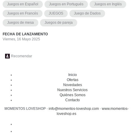
Juegos en Español
Juegos en Portugués
Juegos en Inglés
Juegos en Francés
JUEGOS
Juego de Dados
Juegos de mesa
Juegos de pareja
FECHA DE LANZAMIENTO
Viernes, 16 Mayo 2025
Recomendar
Inicio
Ofertas
Novedades
Nuestros Servicios
Quiénes Somos
Contacto
MOMENTOS LOVESHOP
-
info@momentos-loveshop.com
-
www.momentos-
loveshop.es