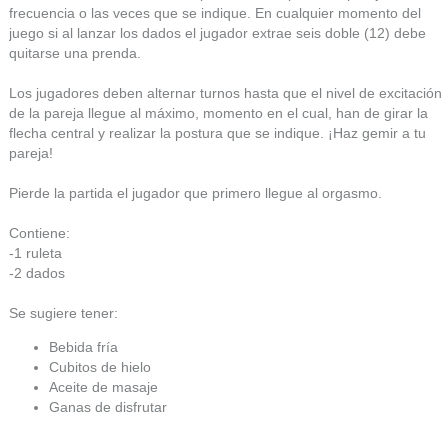
frecuencia o las veces que se indique. En cualquier momento del
juego si al lanzar los dados el jugador extrae seis doble (12) debe
quitarse una prenda.
Los jugadores deben alternar turnos hasta que el nivel de excitación
de la pareja llegue al máximo, momento en el cual, han de girar la
flecha central y realizar la postura que se indique. ¡Haz gemir a tu
pareja!
Pierde la partida el jugador que primero llegue al orgasmo.
Contiene:
-1 ruleta
-2 dados
Se sugiere tener:
Bebida fría
Cubitos de hielo
Aceite de masaje
Ganas de disfrutar