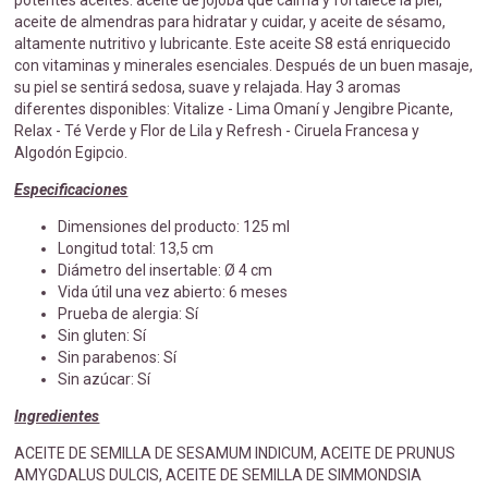
potentes aceites: aceite de jojoba que calma y fortalece la piel,
aceite de almendras para hidratar y cuidar, y aceite de sésamo,
altamente nutritivo y lubricante. Este aceite S8 está enriquecido
con vitaminas y minerales esenciales. Después de un buen masaje,
su piel se sentirá sedosa, suave y relajada. Hay 3 aromas
diferentes disponibles: Vitalize - Lima Omaní y Jengibre Picante,
Relax - Té Verde y Flor de Lila y Refresh - Ciruela Francesa y
Algodón Egipcio.
Especificaciones
Dimensiones del producto: 125 ml
Longitud total: 13,5 cm
Diámetro del insertable: Ø 4 cm
Vida útil una vez abierto: 6 meses
Prueba de alergia: Sí
Sin gluten: Sí
Sin parabenos: Sí
Sin azúcar: Sí
Ingredientes
ACEITE DE SEMILLA DE SESAMUM INDICUM, ACEITE DE PRUNUS
AMYGDALUS DULCIS, ACEITE DE SEMILLA DE SIMMONDSIA