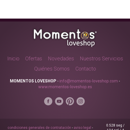
Inicio
Ofertas
Novedades
Nuestros Servicios
Quiénes Somos
Contacto
MOMENTOS LOVESHOP
-
info@momentos-loveshop.com
-
www.momentos-loveshop.es
0.528 seg /
condiciones generales de contratación
-
aviso legal
-