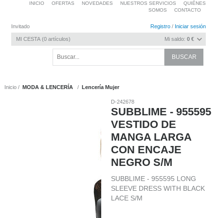
INICIO
OFERTAS
NOVEDADES
NUESTROS SERVICIOS
QUIÉNES
SOMOS
CONTACTO
Invitado
Registro
/
Iniciar sesión
MI CESTA
0
artículos
Mi saldo:
0 €
Inicio
MODA & LENCERÍA
Lencería Mujer
D-242678
SUBBLIME - 955595
VESTIDO DE
MANGA LARGA
CON ENCAJE
NEGRO S/M
SUBBLIME - 955595 LONG
SLEEVE DRESS WITH BLACK
LACE S/M