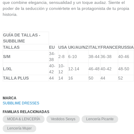
que combine elegancia, sensualidad y un toque audaz. Siente el
poder de la seducción y conviértete en la protagonista de tu propia
historia.
GUÍA DE TALLAS -
SUBBLIME
TALLAS
EU
USA
UK/AU/NZ
ITALY
FRANCE
RUSSIA
34-
S/M
2-8
6-10
38-44
36-38
40-46
38
40-
10-
L/XL
12-14
46-48
40-42
48-50
42
12
TALLA PLUS
44
14
16
50
44
52
MARCA
SUBBLIME DRESSES
FAMILIAS RELACIONADAS
MODA & LENCERÍA
Vestidos Sexys
Lencería Picante
Lencería Mujer