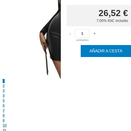
26,52
€
7.00%
IGIC incluido
-
+
unidades
AÑADIR A CESTA
1
2
3
4
5
6
7
8
9
10
11