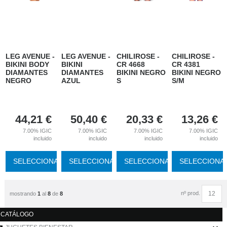
LEG AVENUE -
LEG AVENUE -
CHILIROSE -
CHILIROSE -
BIKINI BODY
BIKINI
CR 4668
CR 4381
DIAMANTES
DIAMANTES
BIKINI NEGRO
BIKINI NEGRO
NEGRO
AZUL
S
S/M
44,21
€
50,40
€
20,33
€
13,26
€
7.00%
IGIC
7.00%
IGIC
7.00%
IGIC
7.00%
IGIC
incluido
incluido
incluido
incluido
SELECCIONAR
SELECCIONAR
SELECCIONAR
SELECCIONA
nº prod.
mostrando
1
al
8
de
8
CATÁLOGO