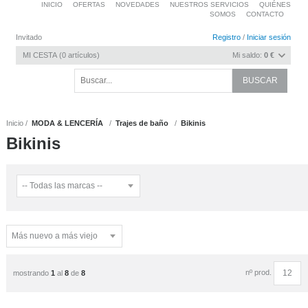
INICIO
OFERTAS
NOVEDADES
NUESTROS SERVICIOS
QUIÉNES
SOMOS
CONTACTO
Invitado
Registro
/
Iniciar sesión
MI CESTA
0
artículos
Mi saldo:
0 €
Inicio
MODA & LENCERÍA
Trajes de baño
Bikinis
Bikinis
nº prod.
mostrando
1
al
8
de
8