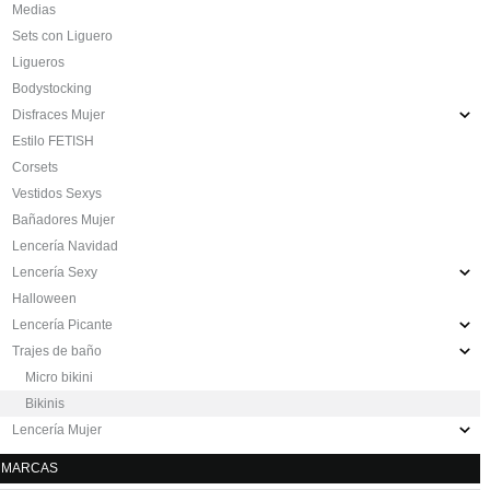
Medias
Sets con Liguero
Ligueros
Bodystocking
Disfraces Mujer
Estilo FETISH
Corsets
Vestidos Sexys
Bañadores Mujer
Lencería Navidad
Lencería Sexy
Halloween
Lencería Picante
Trajes de baño
Micro bikini
Bikinis
Lencería Mujer
MARCAS