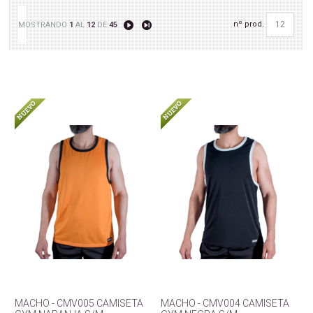
nº prod.
MOSTRANDO
1
AL
12
DE
45
MACHO - CMV005 CAMISETA
MACHO - CMV004 CAMISETA