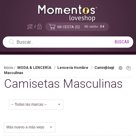
/
MI CESTA
0
Mi saldo:
0 €
Inicio
MODA & LENCERÍA
Lencería Hombre
Camisetas
Masculinas
Camisetas Masculinas