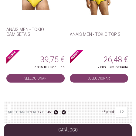
ANAIS MEN - TOKIO
CAMISETA S
ANAIS MEN - TOKIO TOP S
39,75
€
26,48
€
7.00%
IGIC incluido
7.00%
IGIC incluido
SELECCIONAR
SELECCIONAR
nº prod.
MOSTRANDO
1
AL
12
DE
45
CATÁLOGO