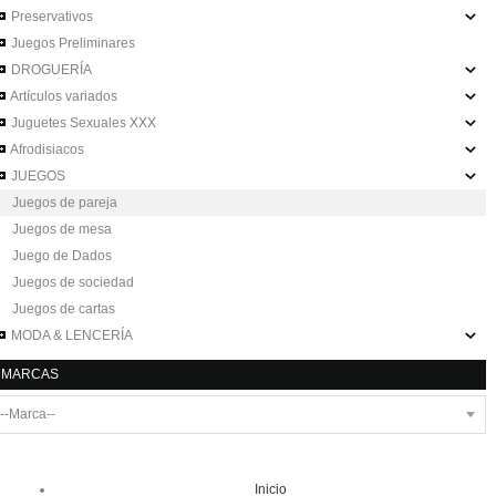
Preservativos
Juegos Preliminares
DROGUERÍA
Artículos variados
Juguetes Sexuales XXX
Afrodisiacos
JUEGOS
Juegos de pareja
Juegos de mesa
Juego de Dados
Juegos de sociedad
Juegos de cartas
MODA & LENCERÍA
MARCAS
Inicio