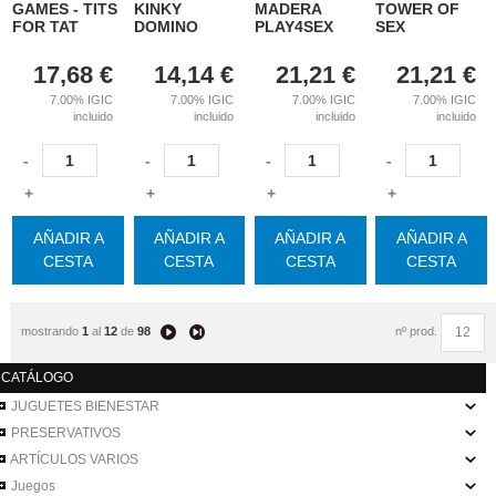
GAMES - TITS
KINKY
MADERA
TOWER OF
FOR TAT
DOMINO
PLAY4SEX
SEX
17,68
€
14,14
€
21,21
€
21,21
€
7.00%
IGIC
7.00%
IGIC
7.00%
IGIC
7.00%
IGIC
incluido
incluido
incluido
incluido
-
-
-
-
+
+
+
+
AÑADIR A
AÑADIR A
AÑADIR A
AÑADIR A
CESTA
CESTA
CESTA
CESTA
mostrando
1
al
12
de
98
nº prod.
CATÁLOGO
JUGUETES BIENESTAR
PRESERVATIVOS
ARTÍCULOS VARIOS
Juegos