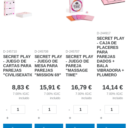
D-244917
SECRET PLAY
- CAJA DE
PLACERES
D-245710
D-245708
D-245707
PARA
SECRET PLAY
SECRET PLAY
SECRET PLAY
PAREJAS
- JUEGO DE
- JUEGO DE
- JUEGO DE
DADOS +
CARTAS PARA
MESA PARA
PAREJA
BALA
PAREJAS
PAREJAS
"MASSAGE
VIBRADORA +
"CIVILISEXATIONS"
"MISSION 69"
TIME"
PLUMERO
8,83
€
15,91
€
16,79
€
14,14
€
7.00%
IGIC
7.00%
IGIC
7.00%
IGIC
7.00%
IGIC
incluido
incluido
incluido
incluido
-
-
-
-
+
+
+
+