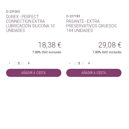
D-231053
DUREX - PERFECT
D-227183
CONNECTION EXTRA
PASANTE - EXTRA
LUBRICACION SILICONA 10
PRESERVATIVOS GRUESOS
UNIDADES
144 UNIDADES
18,38
€
29,08
€
7.00%
IGIC incluido
7.00%
IGIC incluido
-
+
-
+
AÑADIR A CESTA
AÑADIR A CESTA