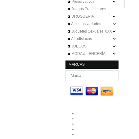
Preservativos
Juegos Preliminares
DROGUERÍA
Artículos variados
Juguetes Sexuales XXX
Afrodisiacos
JUEGOS
MODA & LENCERÍA
MARCAS