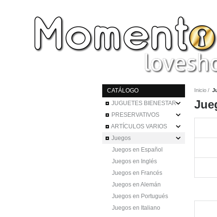
CATÁLOGO
Inicio
J
Jue
JUGUETES BIENESTAR
PRESERVATIVOS
ARTÍCULOS VARIOS
Juegos
Juegos en Español
Juegos en Inglés
Juegos en Francés
Juegos en Alemán
Juegos en Portugués
Juegos en Italiano