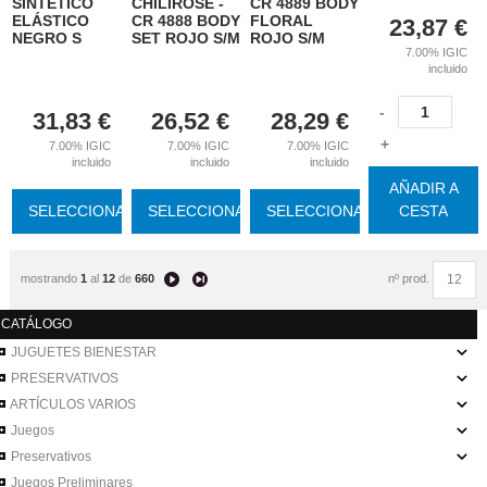
SINTÉTICO
CHILIROSE -
CR 4889 BODY
ELÁSTICO
CR 4888 BODY
FLORAL
23,87
€
NEGRO S
SET ROJO S/M
ROJO S/M
7.00%
IGIC
incluido
-
31,83
€
26,52
€
28,29
€
+
7.00%
IGIC
7.00%
IGIC
7.00%
IGIC
incluido
incluido
incluido
AÑADIR A
SELECCIONAR
SELECCIONAR
SELECCIONAR
CESTA
mostrando
1
al
12
de
660
nº prod.
CATÁLOGO
JUGUETES BIENESTAR
PRESERVATIVOS
ARTÍCULOS VARIOS
Juegos
Preservativos
Juegos Preliminares