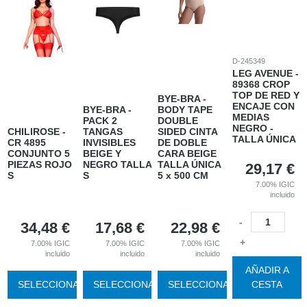
D-245349
LEG AVENUE -
89368 CROP
TOP DE RED Y
BYE-BRA -
ENCAJE CON
BYE-BRA -
BODY TAPE
MEDIAS
PACK 2
DOUBLE
NEGRO -
CHILIROSE -
TANGAS
SIDED CINTA
TALLA ÚNICA
CR 4895
INVISIBLES
DE DOBLE
CONJUNTO 5
BEIGE Y
CARA BEIGE
PIEZAS ROJO
NEGRO TALLA
TALLA ÚNICA
29,17
€
S
S
5 x 500 CM
7.00%
IGIC
incluido
-
34,48
€
17,68
€
22,98
€
+
7.00%
IGIC
7.00%
IGIC
7.00%
IGIC
incluido
incluido
incluido
AÑADIR A
SELECCIONAR
SELECCIONAR
SELECCIONAR
CESTA