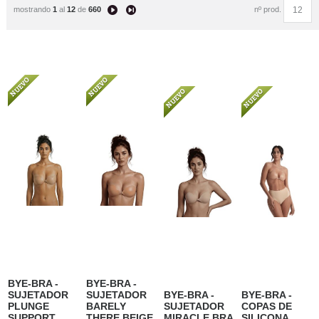
mostrando
1
al
12
de
660
nº prod.
BYE-BRA -
BYE-BRA -
SUJETADOR
SUJETADOR
BYE-BRA -
BYE-BRA -
PLUNGE
BARELY
SUJETADOR
COPAS DE
SUPPORT
THERE BEIGE
MIRACLE BRA
SILICONA