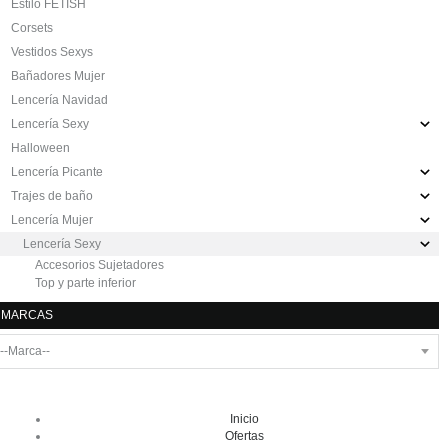
Estilo FETISH
Corsets
Vestidos Sexys
Bañadores Mujer
Lencería Navidad
Lencería Sexy
Halloween
Lencería Picante
Trajes de baño
Lencería Mujer
Lencería Sexy
Accesorios Sujetadores
Top y parte inferior
MARCAS
Inicio
Ofertas