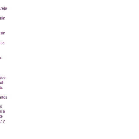
ción
 sin
 lo
a.
 que
ad
a.
ro
s a
rte
r y