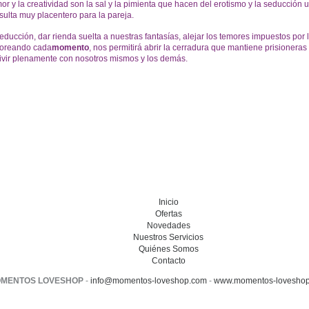
umor y la creatividad son la sal y la pimienta que hacen del erotismo y la seducción 
sulta muy placentero para la pareja.
 seducción, dar rienda suelta a nuestras fantasías, alejar los temores impuestos por 
aboreando cada
momento
, nos permitirá abrir la cerradura que mantiene prisioneras
vivir plenamente con nosotros mismos y los demás.
Inicio
Ofertas
Novedades
Nuestros Servicios
Quiénes Somos
Contacto
MENTOS LOVESHOP
-
info@momentos-loveshop.com
-
www.momentos-loveshop