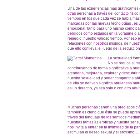
Una de las experiencias más gratificantes 
otras personas a través del contacto físico
tiempos en los que cada vez se habla más 
marcadas por las nuevas tecnologías , es
emocional, tanto para uno mismo como par
perdidos como estamos en la vorágine diari
remedio, nuestro valioso tiempo. Por eso 
relaciones con nosotros mismos, de nuestra
que ello conlleva: el juego de la seducción
La sexualidad form
No se reduce al me
contribuyendo de forma significativa a nu
atenderla, mejorarla, explorar y descubri
nuestra sexualidad y poder compartirla abi
de ella se derivan significa anular esa na
es un derecho, ya sea solo o con otro adu
Muchas personas tienen una predisposición 
también es cierto que ésta se puede aprend
través del lenguaje de los sentidos media
nuestras fantasías eróticas y nuestra sensu
nos invita a entrar en la intimidad de la pa
estimulan el deseo sexual y el erotismo…