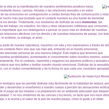
de la vida es la manifestación de nuestros sentimientos positivos hacia
 mediante besos, caricias, miradas o las relaciones sexuales y en estos
de las emociones en contraposición a ciertas formas frías de comunicación y rela
 un hecho más que probado que el contacto humano es una fuente de bienestar
a los demás. Tristemente, nos olvidamos de disfrutar de esos
momentos
, tan
a del trabajo, los estudios, los hijos y otras situaciones cotidianas que consumen,
es importante que nos detengamos a pensar un poco más en disfrutar de nuestras
s relaciones afectivas con los demás y de nuestras relaciones de pareja, con todo
, el erotismo, la entrega, el amor…
a parte de nuestra naturaleza, nacemos con ella y nos expresamos a través de ell
ro contacto físico sino que vas más allá, entrando en el mundo emocional,
estro bienestar personal de una manera integral. Esto implica que tenemos que
r nuestras posibilidades, aumentando el conocimiento sobre nosotros mismos, sobre
ertamente. Por el contrario, reprimirla y negarnos los placeres eróticos y sexuales
turaleza que nos define y mutilar nuestro mundo emocional. Disfrutar de la sexualid
lto, con el mutuo consentimiento y de la forma en que cada uno considere apropiad
biológica que les permite disfrutar más fácilmente de la habilidad de seducir, pe
er y desarrollar si enseñamos a nuestro cuerpo a percibir las sensaciones erótica
nte el juego de las miradas o la preparación de un ambiente adecuado que despie
alidad. Y no nos olvidemos de las caricias y los besos, un tacto que nos hace vibra
reja; o el aroma y el sabor de la piel de nuestra pareja, cómo el gusto y el olfato