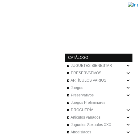
CATÁLOGO
JUGUETES BIENESTAR
PRESERVATIVOS
ARTÍCULOS VARIOS
Juegos
Preservativos
Juegos Preliminares
DROGUERÍA
Artículos variados
Juguetes Sexuales XXX
Afrodisiacos