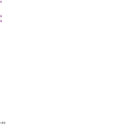
un
la
 a
.es