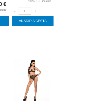
7.00%
IGIC incluido
0
€
cluido
-
+
R
AÑADIR A CESTA