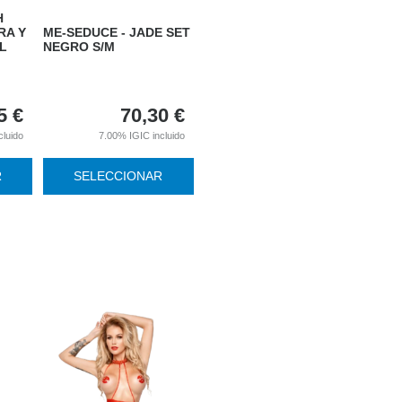
H
RA Y
ME-SEDUCE - JADE SET
L
NEGRO S/M
5
€
70,30
€
cluido
7.00%
IGIC incluido
R
SELECCIONAR