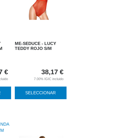
Y
ME-SEDUCE - LUCY
M
TEDDY ROJO S/M
7
€
38,17
€
cluido
7.00%
IGIC incluido
R
SELECCIONAR