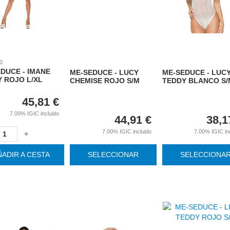
0
DUCE - IMANE
ME-SEDUCE - LUCY
ME-SEDUCE - LUC
 ROJO L/XL
CHEMISE ROJO S/M
TEDDY BLANCO S/
45,81
€
7.00%
IGIC incluido
44,91
€
38,1
7.00%
IGIC incluido
7.00%
IGIC in
+
ÑADIR A CESTA
SELECCIONAR
SELECCIONA