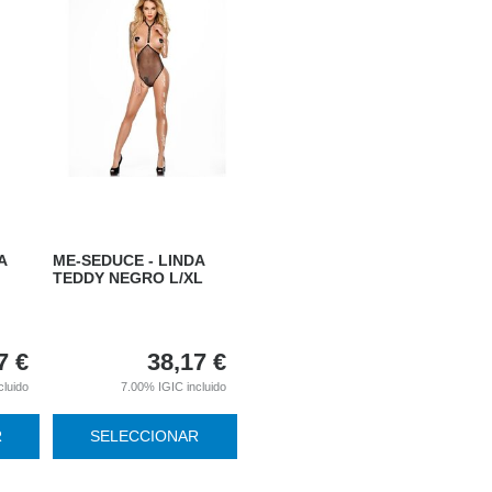
A
ME-SEDUCE - LINDA
TEDDY NEGRO L/XL
7
€
38,17
€
cluido
7.00%
IGIC incluido
R
SELECCIONAR