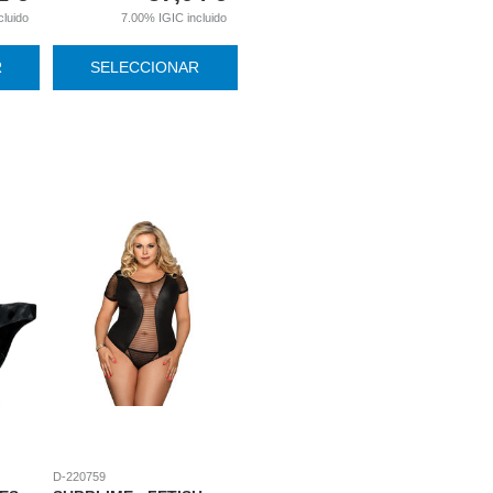
cluido
7.00%
IGIC incluido
R
SELECCIONAR
D-220759