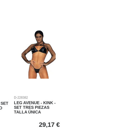
D-228382
LEG AVENUE - KINK -
 SET
SET TRES PIEZAS
O
TALLA ÚNICA
29,17
€