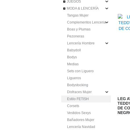
JUEGOS
MODA & LENCERÍA
Tangas Mujer
Complementos Lenceria
Boas y Plumas
Pezoneras
Lencería Hombre
Babydoll
Bodys
Medias
Sets con Liguero
Ligueros
Bodystocking
Disfraces Mujer
LEG A
Estilo FETISH
TEDD
Corsets
DE CO
NEGR
Vestidos Sexys
Bañadores Mujer
Lencería Navidad