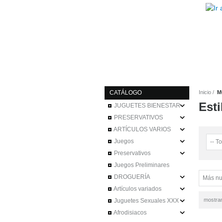
CATÁLOGO
Inicio
M
Est
JUGUETES BIENESTAR
PRESERVATIVOS
ARTÍCULOS VARIOS
Juegos
Preservativos
Juegos Preliminares
DROGUERÍA
Artículos variados
mostra
Juguetes Sexuales XXX
Afrodisiacos