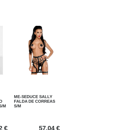
ME-SEDUCE SALLY
O
FALDA DE CORREAS
S/M
S/M
2
€
57,04
€