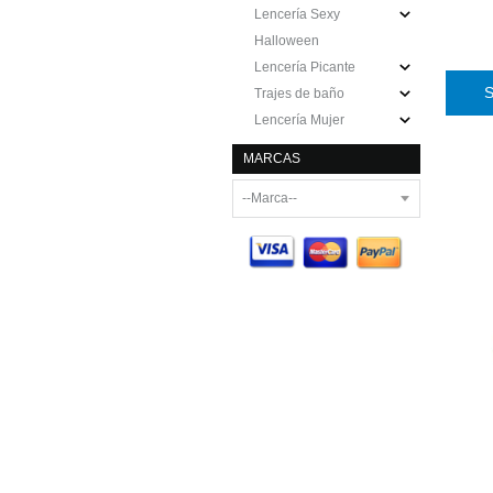
Lencería Sexy
Halloween
Lencería Picante
Trajes de baño
Lencería Mujer
MARCAS