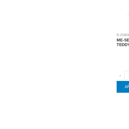
D-21903
ME-SE
TEDDY
-
A