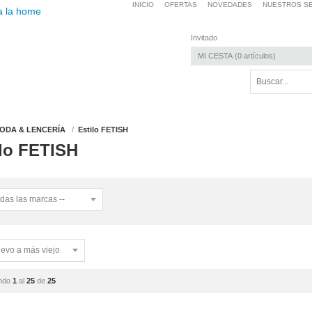
INICIO
OFERTAS
NOVEDADES
NUESTROS SE
Invitado
MI CESTA
0
artículos
ODA & LENCERÍA
Estilo FETISH
ilo FETISH
ndo
1
al
25
de
25