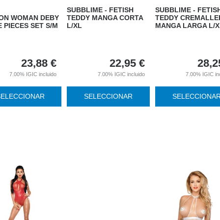
SUBBLIME - FETISH
SUBBLIME - FETIS
ION WOMAN DEBY
TEDDY MANGA CORTA
TEDDY CREMALLE
 PIECES SET S/M
L/XL
MANGA LARGA L/X
23,88
€
22,95
€
28,2
7.00%
IGIC incluido
7.00%
IGIC incluido
7.00%
IGIC in
SELECCIONAR
SELECCIONAR
SELECCIONA