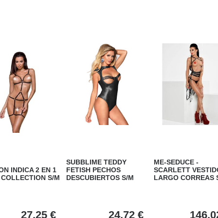
SUBBLIME TEDDY
ME-SEDUCE -
ON INDICA 2 EN 1
FETISH PECHOS
SCARLETT VESTID
 COLLECTION S/M
DESCUBIERTOS S/M
LARGO CORREAS 
27,25
€
24,72
€
146,0