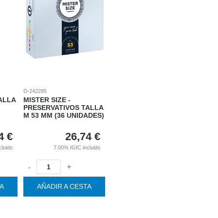
D-242285
ALLA
MISTER SIZE -
PRESERVATIVOS TALLA
M 53 MM (36 UNIDADES)
4
€
26,74
€
cluido
7.00%
IGIC incluido
-
+
TA
AÑADIR A CESTA