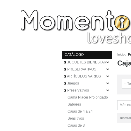
CATÁLOGO
Inicio
P
Caja
JUGUETES BIENESTAR
PRESERVATIVOS
ARTÍCULOS VARIOS
Juegos
Preservativos
Gama Placer Prolongado
Sabores
Cajas de 4 a 24
mostra
Sensitivos
Cajas de 3