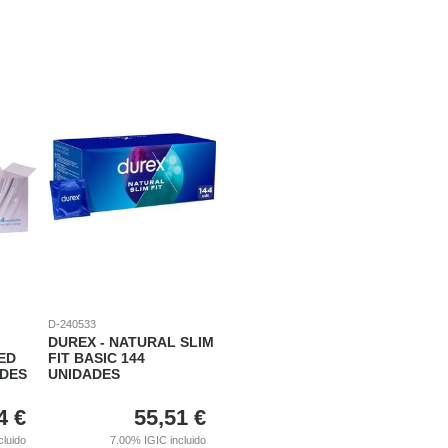
D-240533
DUREX - NATURAL SLIM
ED
FIT BASIC 144
ADES
UNIDADES
4
€
55,51
€
cluido
7.00%
IGIC incluido