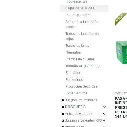
Fluorescentes
Cajas de 30 a 288
Puntos y Estrías
Adáptalo a tu tamaño
exacto
Todos los tamaños de
cajas
Todas las tallas
Normales
Efecto Frío o Calor
Tamaño XL (Grandes)
Sin Látex
Femeninos
Protección Sexo Oral
Extra Seguros
D-24622
PASAN
Juegos Preliminares
INFIN
DROGUERÍA
PRES
RETA
Artículos variados
144 U
Juguetes Sexuales XXX