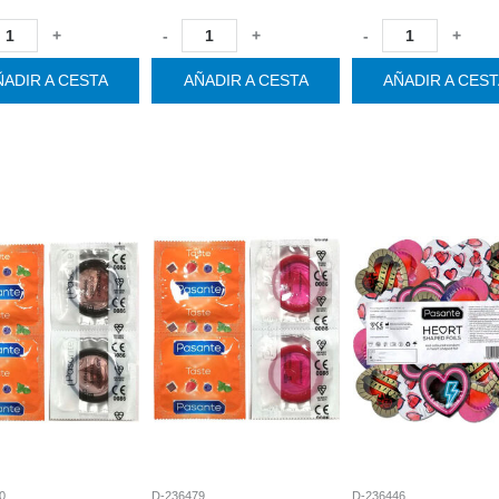
+
-
+
-
+
ÑADIR A CESTA
AÑADIR A CESTA
AÑADIR A CES
0
D-236479
D-236446