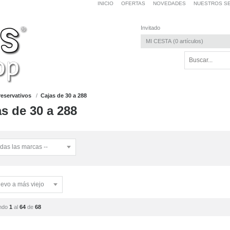
INICIO
OFERTAS
NOVEDADES
NUESTROS SE
Invitado
MI CESTA
0
artículos
reservativos
Cajas de 30 a 288
s de 30 a 288
ndo
1
al
64
de
68