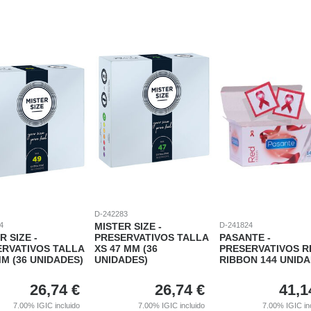
D-242283
4
MISTER SIZE -
D-241824
R SIZE -
PRESERVATIVOS TALLA
PASANTE -
ERVATIVOS TALLA
XS 47 MM (36
PRESERVATIVOS R
MM (36 UNIDADES)
UNIDADES)
RIBBON 144 UNID
26,74
€
26,74
€
41,1
7.00%
IGIC incluido
7.00%
IGIC incluido
7.00%
IGIC in