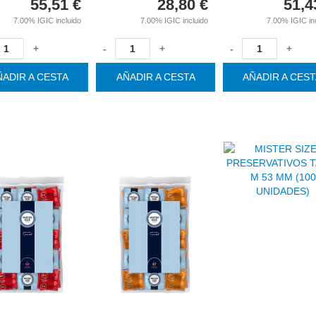
55,51
€
28,80
€
51,4
7.00%
IGIC incluido
7.00%
IGIC incluido
7.00%
IGIC in
+
-
+
-
+
ÑADIR A CESTA
AÑADIR A CESTA
AÑADIR A CES