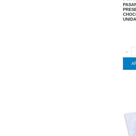
PASAN
PRES
CHOC
UNID
-
A