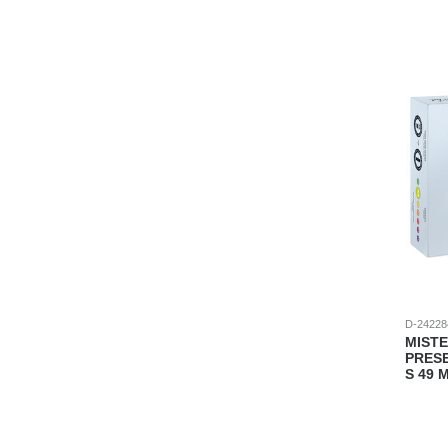
D-24228
MISTE
PRES
S 49 