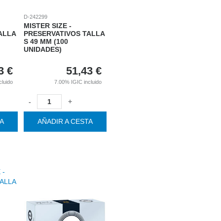
D-242299
MISTER SIZE -
ALLA
PRESERVATIVOS TALLA
S 49 MM (100
UNIDADES)
3
€
51,43
€
cluido
7.00%
IGIC incluido
-
+
TA
AÑADIR A CESTA