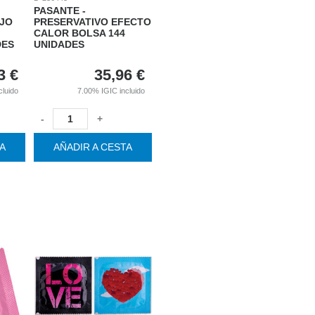
PASANTE -
OJO
PRESERVATIVO EFECTO
CALOR BOLSA 144
DES
UNIDADES
3
€
35,96
€
cluido
7.00%
IGIC incluido
-
+
TA
AÑADIR A CESTA