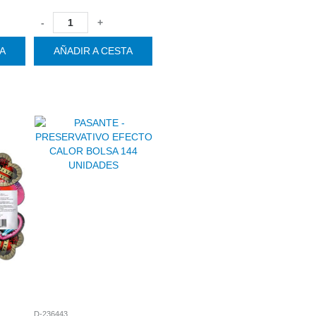
-
+
TA
AÑADIR A CESTA
D-236443