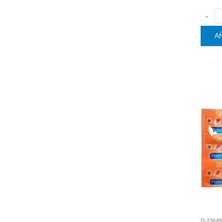
-
A
D-23648