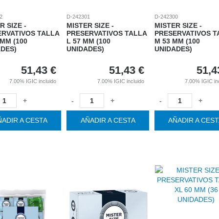
2
D-242301
D-242300
R SIZE -
MISTER SIZE -
MISTER SIZE -
ERVATIVOS TALLA
PRESERVATIVOS TALLA
PRESERVATIVOS T
 MM (100
L 57 MM (100
M 53 MM (100
DES)
UNIDADES)
UNIDADES)
51,43
€
51,43
€
51,4
7.00%
IGIC incluido
7.00%
IGIC incluido
7.00%
IGIC in
+
-
+
-
+
ÑADIR A CESTA
AÑADIR A CESTA
AÑADIR A CES