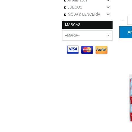
Afrodisiacos
JUEGOS
MODA & LENCERÍA
-
MARCAS
A