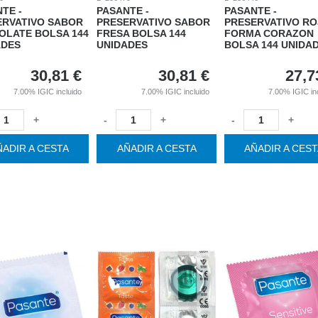
TE -
PASANTE -
PASANTE -
ERVATIVO SABOR
PRESERVATIVO SABOR
PRESERVATIVO R
OLATE BOLSA 144
FRESA BOLSA 144
FORMA CORAZON
ADES
UNIDADES
BOLSA 144 UNIDA
30,81
€
30,81
€
27,7
7.00%
IGIC incluido
7.00%
IGIC incluido
7.00%
IGIC in
+
-
+
-
+
ÑADIR A CESTA
AÑADIR A CESTA
AÑADIR A CES