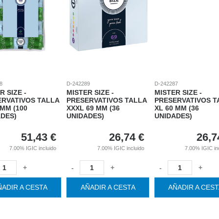
8
D-242289
D-242287
R SIZE -
MISTER SIZE -
MISTER SIZE -
ERVATIVOS TALLA
PRESERVATIVOS TALLA
PRESERVATIVOS T
 MM (100
XXXL 69 MM (36
XL 60 MM (36
DES)
UNIDADES)
UNIDADES)
51,43
€
26,74
€
26,7
7.00%
IGIC incluido
7.00%
IGIC incluido
7.00%
IGIC in
+
-
+
-
+
ÑADIR A CESTA
AÑADIR A CESTA
AÑADIR A CES