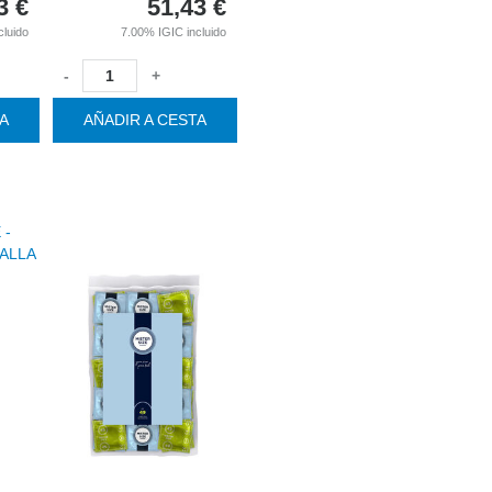
3
€
51,43
€
cluido
7.00%
IGIC incluido
-
+
TA
AÑADIR A CESTA