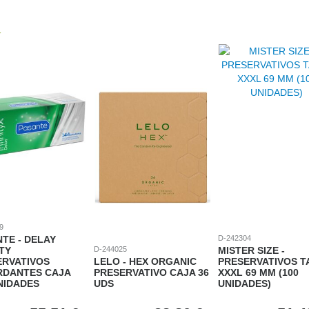
9
TE - DELAY
D-242304
ITY
D-244025
MISTER SIZE -
ERVATIVOS
LELO - HEX ORGANIC
PRESERVATIVOS T
RDANTES CAJA
PRESERVATIVO CAJA 36
XXXL 69 MM (100
NIDADES
UDS
UNIDADES)