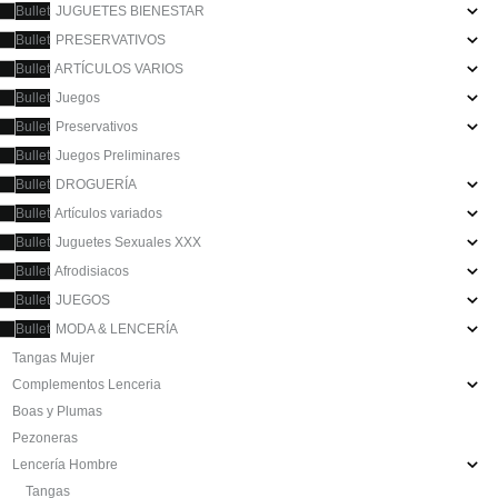
JUGUETES BIENESTAR
PRESERVATIVOS
ARTÍCULOS VARIOS
Juegos
Preservativos
Juegos Preliminares
DROGUERÍA
Artículos variados
Juguetes Sexuales XXX
Afrodisiacos
JUEGOS
MODA & LENCERÍA
Tangas Mujer
Complementos Lenceria
Boas y Plumas
Pezoneras
Lencería Hombre
Tangas