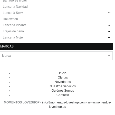
Bañadores Mujer
Lencería Navidad
Lencería Sexy
Halloween
Lencería Picante
Trajes de baño
Lencería Mujer
MARCAS
Inicio
Ofertas
Novedades
Nuestros Servicios
Quiénes Somos
Contacto
MOMENTOS LOVESHOP
-
info@momentos-loveshop.com
-
www.momentos-
loveshop.es