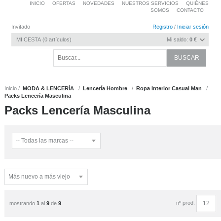
INICIO
OFERTAS
NOVEDADES
NUESTROS SERVICIOS
QUIÉNES
SOMOS
CONTACTO
Invitado
Registro
/
Iniciar sesión
MI CESTA
0
artículos
Mi saldo:
0 €
Inicio
MODA & LENCERÍA
Lencería Hombre
Ropa Interior Casual Man
Packs Lencería Masculina
Packs Lencería Masculina
nº prod.
mostrando
1
al
9
de
9