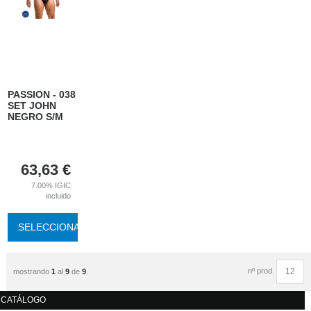
PASSION - 038
SET JOHN
NEGRO S/M
63,63
€
7.00%
IGIC
incluido
SELECCIONAR
nº prod.
mostrando
1
al
9
de
9
CATÁLOGO