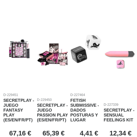
D-229451
D-227464
SECRETPLAY -
D-229450
FETISH
JUEGO
SECRETPLAY -
SUBMISSIVE -
D-227339
FANTASY
JUEGO
DADOS
SECRETPLAY -
PLAY
PASSION PLAY
POSTURAS Y
SENSUAL
(ES/EN/FR/PT)
(ES/EN/FR/PT)
LUGAR
FEELINGS KIT
67,16
€
65,39
€
4,41
€
12,34
€