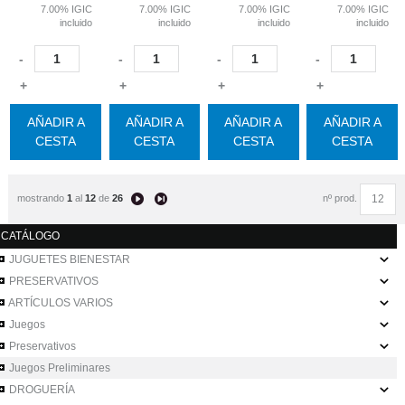
7.00%
IGIC
7.00%
IGIC
7.00%
IGIC
7.00%
IGIC
incluido
incluido
incluido
incluido
-
-
-
-
+
+
+
+
AÑADIR A
AÑADIR A
AÑADIR A
AÑADIR A
CESTA
CESTA
CESTA
CESTA
mostrando
1
al
12
de
26
nº prod.
CATÁLOGO
JUGUETES BIENESTAR
PRESERVATIVOS
ARTÍCULOS VARIOS
Juegos
Preservativos
Juegos Preliminares
DROGUERÍA