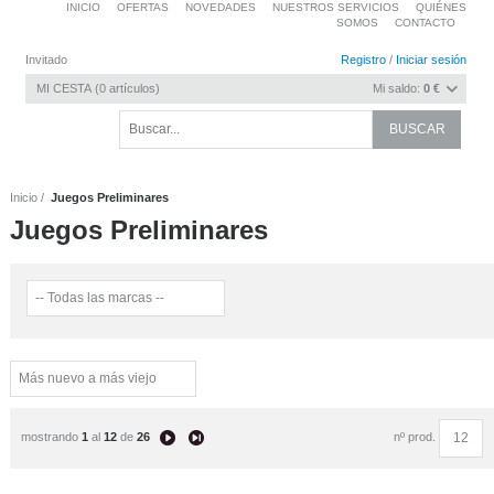
INICIO
OFERTAS
NOVEDADES
NUESTROS SERVICIOS
QUIÉNES
SOMOS
CONTACTO
Invitado
Registro
/
Iniciar sesión
MI CESTA
0
artículos
Mi saldo:
0 €
Inicio
Juegos Preliminares
Juegos Preliminares
mostrando
1
al
12
de
26
nº prod.