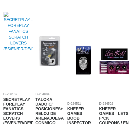
D-236167
D-234684
SECRETPLAY -
TALOKA -
FOREPLAY
DADO C/
D-234511
D-234502
FANATICS
POSICIONES+
KHEPER
KHEPER
SCRATCH
RELOJ DE
GAMES -
GAMES - LETS
LOVERS
ARENAJUEGA
BOOB
F*CK
/ES/EN/FR/DE/IT/PT/NL/PL/
CONMIGO
INSPECTOR
COUPONS / EN