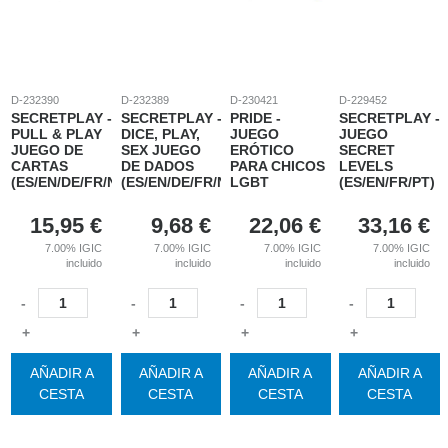
D-232390
D-232389
D-230421
D-229452
SECRETPLAY -
SECRETPLAY -
PRIDE -
SECRETPLAY -
PULL & PLAY
DICE, PLAY,
JUEGO
JUEGO
JUEGO DE
SEX JUEGO
ERÓTICO
SECRET
CARTAS
DE DADOS
PARA CHICOS
LEVELS
(ES/EN/DE/FR/NL/PT/IT)
(ES/EN/DE/FR/NL/PT/IT)
LGBT
(ES/EN/FR/PT)
15,95
€
9,68
€
22,06
€
33,16
€
7.00%
IGIC
7.00%
IGIC
7.00%
IGIC
7.00%
IGIC
incluido
incluido
incluido
incluido
-
-
-
-
+
+
+
+
AÑADIR A
AÑADIR A
AÑADIR A
AÑADIR A
CESTA
CESTA
CESTA
CESTA