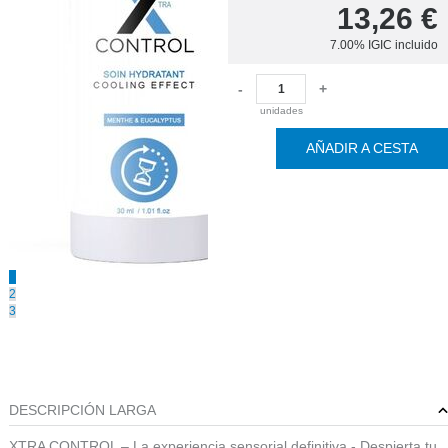
13,26
€
7.00%
IGIC incluido
-
+
unidades
AÑADIR A CESTA
1
2
3
DESCRIPCIÓN LARGA
XTRA CONTROL – La experiencia sensorial definitiva - Despierta tu