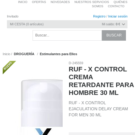
INICIO
OFERTAS
NOVEDADES
NUESTROS SERVICIOS
QUIÉNES
SOMOS
CONTACTO
Invitado
Registro
/
Iniciar sesión
MI CESTA
0
artículos
Mi saldo:
0 €
Inicio
DROGUERÍA
Estimulantes para Ellos
D-245559
RUF - X CONTROL
CREMA
RETARDANTE PARA
HOMBRE 30 ML
RUF - X CONTROL
EJACULATION DELAY CREAM
FOR MEN 30 ML