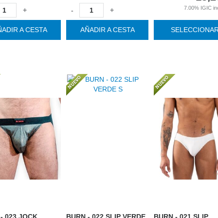
7.00%
IGIC in
+
-
+
ÑADIR A CESTA
AÑADIR A CESTA
SELECCIONA
- 023 JOCK
BURN - 022 SLIP VERDE
BURN - 021 SLIP