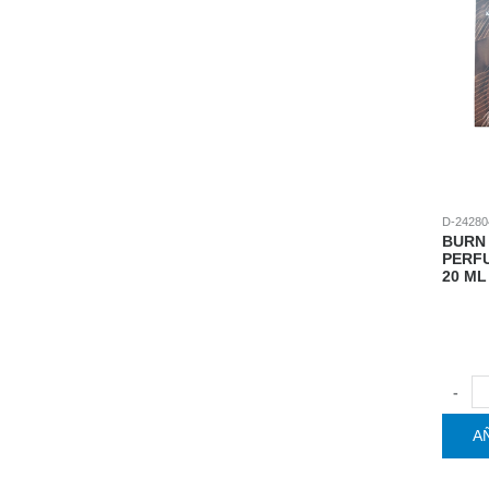
D-24280
BURN
PERF
20 ML
-
A