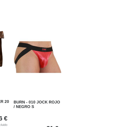
R 20
BURN - 010 JOCK ROJO
/ NEGRO S
6
€
cluido