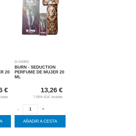
D-242801
BURN - SEDUCTION
R 20
PERFUME DE MUJER 20
ML
6
€
13,26
€
cluido
7.00%
IGIC incluido
-
+
TA
AÑADIR A CESTA