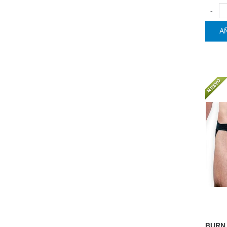
-
A
BURN 