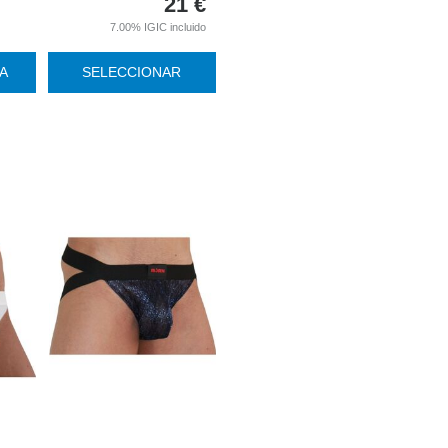
21
€
7.00%
IGIC incluido
TA
SELECCIONAR