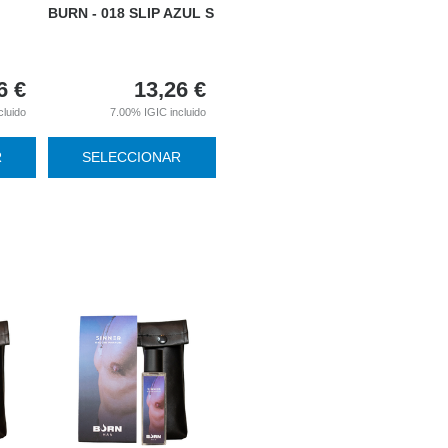
BURN - 018 SLIP AZUL S
6
€
13,26
€
cluido
7.00%
IGIC incluido
R
SELECCIONAR