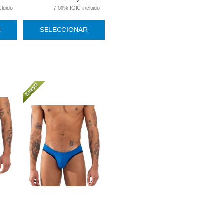
cluido
7.00%
IGIC incluido
R
SELECCIONAR