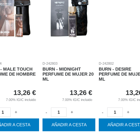
4
D-242803
D-242802
 - MALE TOUCH
BURN - MIDNIGHT
BURN - DESIRE
UME DE HOMBRE
PERFUME DE MUJER 20
PERFUME DE MUJE
ML
ML
13,26
€
13,26
€
13,2
7.00%
IGIC incluido
7.00%
IGIC incluido
7.00%
IGIC in
+
-
+
-
+
ÑADIR A CESTA
AÑADIR A CESTA
AÑADIR A CES