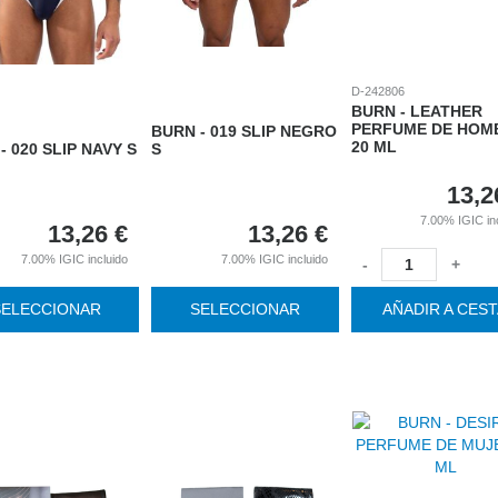
D-242806
BURN - LEATHER
PERFUME DE HOM
BURN - 019 SLIP NEGRO
20 ML
- 020 SLIP NAVY S
S
13,2
7.00%
IGIC in
13,26
€
13,26
€
7.00%
IGIC incluido
7.00%
IGIC incluido
-
+
SELECCIONAR
SELECCIONAR
AÑADIR A CES