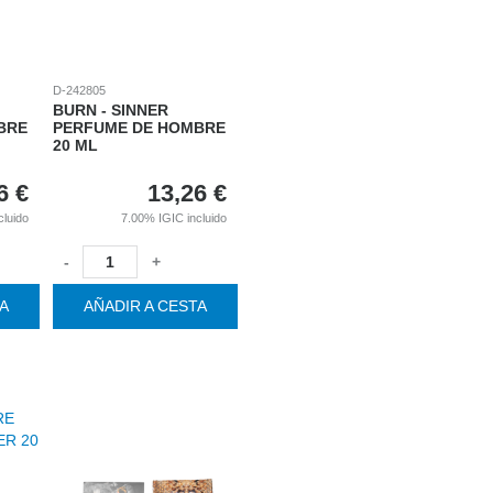
D-242805
BURN - SINNER
BRE
PERFUME DE HOMBRE
20 ML
6
€
13,26
€
cluido
7.00%
IGIC incluido
-
+
TA
AÑADIR A CESTA