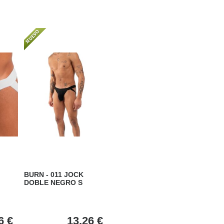
BURN - 011 JOCK
DOBLE NEGRO S
6
€
13,26
€