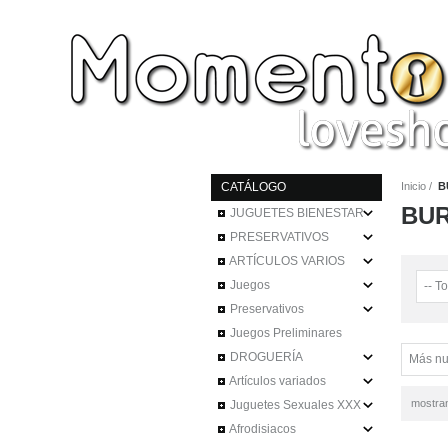
CATÁLOGO
Inicio
B
BU
JUGUETES BIENESTAR
PRESERVATIVOS
ARTÍCULOS VARIOS
Juegos
Preservativos
Juegos Preliminares
DROGUERÍA
Artículos variados
mostra
Juguetes Sexuales XXX
Afrodisiacos