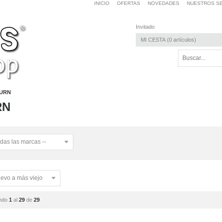
INICIO
OFERTAS
NOVEDADES
NUESTROS SE
Invitado
MI CESTA
0
artículos
URN
RN
ndo
1
al
29
de
29