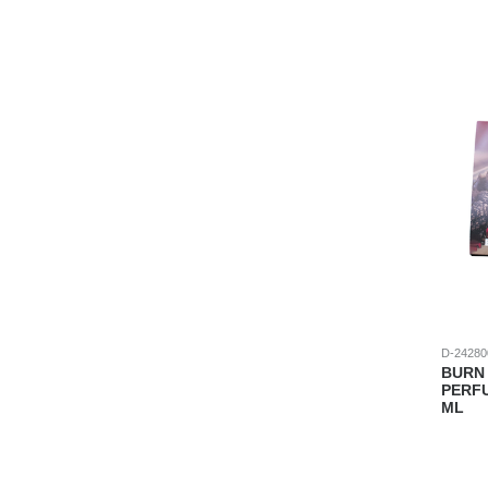
D-24280
BURN 
PERF
ML