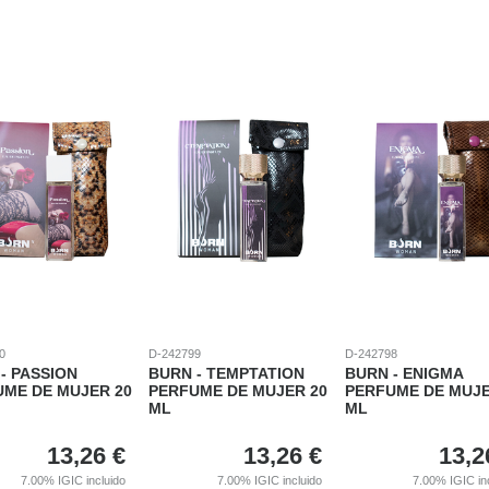
0
D-242799
D-242798
- PASSION
BURN - TEMPTATION
BURN - ENIGMA
UME DE MUJER 20
PERFUME DE MUJER 20
PERFUME DE MUJE
ML
ML
13,26
€
13,26
€
13,2
7.00%
IGIC incluido
7.00%
IGIC incluido
7.00%
IGIC in