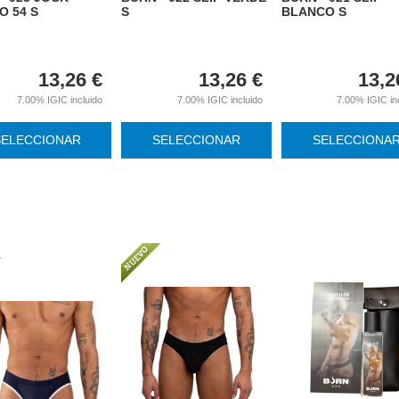
O 54 S
S
BLANCO S
13,26
€
13,26
€
13,2
7.00%
IGIC incluido
7.00%
IGIC incluido
7.00%
IGIC in
SELECCIONAR
SELECCIONAR
SELECCIONA