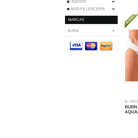
JUEGOS
MODA & LENCERÍA
MARCAS
D- 2457
BURN 
AQUA