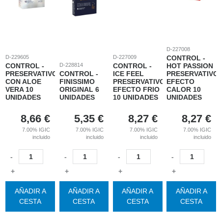
D-227008
D-229605
D-227009
CONTROL -
CONTROL -
D-228814
CONTROL -
HOT PASSION
PRESERVATIVOS
CONTROL -
ICE FEEL
PRESERVATIVO
CON ALOE
FINISSIMO
PRESERVATIVOS
EFECTO
VERA 10
ORIGINAL 6
EFECTO FRIO
CALOR 10
UNIDADES
UNIDADES
10 UNIDADES
UNIDADES
8,66
€
5,35
€
8,27
€
8,27
€
7.00%
IGIC
7.00%
IGIC
7.00%
IGIC
7.00%
IGIC
incluido
incluido
incluido
incluido
-
-
-
-
+
+
+
+
AÑADIR A
AÑADIR A
AÑADIR A
AÑADIR A
CESTA
CESTA
CESTA
CESTA