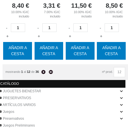
8,40
€
3,31
€
11,50
€
8,50
€
10.00%
IGIC
7.00%
IGIC
10.00%
IGIC
10.00%
IGIC
incluido
incluido
incluido
incluido
-
-
-
-
+
+
+
+
AÑADIR A
AÑADIR A
AÑADIR A
AÑADIR A
CESTA
CESTA
CESTA
CESTA
mostrando
1
al
12
de
36
nº prod.
CATÁLOGO
JUGUETES BIENESTAR
PRESERVATIVOS
ARTÍCULOS VARIOS
Juegos
Preservativos
Juegos Preliminares