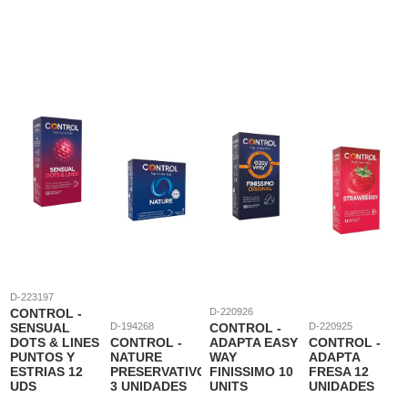
D-223197
CONTROL -
D-220926
SENSUAL
D-194268
CONTROL -
D-220925
DOTS & LINES
CONTROL -
ADAPTA EASY
CONTROL -
PUNTOS Y
NATURE
WAY
ADAPTA
ESTRIAS 12
PRESERVATIVOS
FINISSIMO 10
FRESA 12
UDS
3 UNIDADES
UNITS
UNIDADES