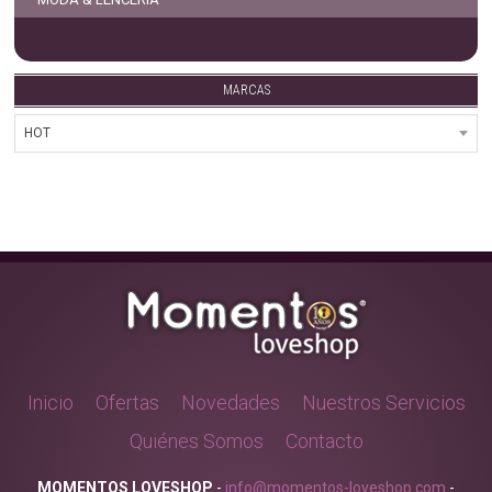
MARCAS
Inicio
Ofertas
Novedades
Nuestros Servicios
Quiénes Somos
Contacto
MOMENTOS LOVESHOP
-
info@momentos-loveshop.com
-