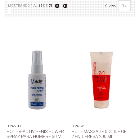
nº prod.
MOSTRANDO
1
AL
12
DE
76
D-245317
D-245281
HOT - V-ACTIV PENIS POWER
HOT - MASSAGE & GLIDE GEL
SPRAY PARA HOMBRE 50 ML
2 EN 1 FRESA 200 ML