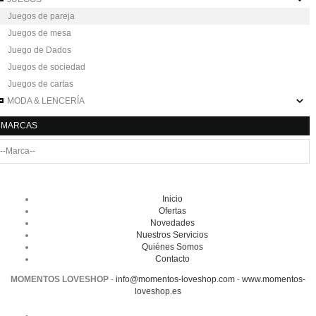
Juegos de pareja
Juegos de mesa
Juego de Dados
Juegos de sociedad
Juegos de cartas
MODA & LENCERÍA
MARCAS
Inicio
Ofertas
Novedades
Nuestros Servicios
Quiénes Somos
Contacto
MOMENTOS LOVESHOP
-
info@momentos-loveshop.com
-
www.momentos-
loveshop.es