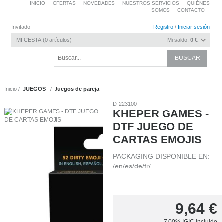
INICIO
OFERTAS
NOVEDADES
NUESTROS SERVICIOS
QUIÉNES
SOMOS
CONTACTO
Invitado
Registro
/
Iniciar sesión
MI CESTA
0
artículos
Mi saldo:
0 €
Inicio
JUEGOS
Juegos de pareja
D-223100
KHEPER GAMES -
DTF JUEGO DE
CARTAS EMOJIS
PACKAGING DISPONIBLE EN:
/en/es/de/fr/
9,64
€
7.00%
IGIC incluido