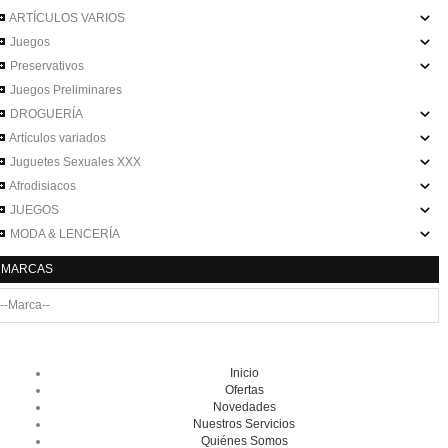
ARTÍCULOS VARIOS
Juegos
Preservativos
Juegos Preliminares
DROGUERÍA
Artículos variados
Juguetes Sexuales XXX
Afrodisiacos
JUEGOS
MODA & LENCERÍA
MARCAS
Inicio
Ofertas
Novedades
Nuestros Servicios
Quiénes Somos