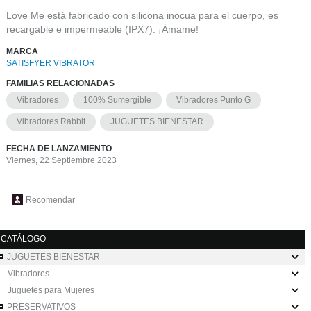
Love Me está fabricado con silicona inocua para el cuerpo, es
recargable e impermeable (IPX7). ¡Ámame!
MARCA
SATISFYER VIBRATOR
FAMILIAS RELACIONADAS
Vibradores
100% Sumergible
Vibradores Punto G
Vibradores Rabbit
JUGUETES BIENESTAR
FECHA DE LANZAMIENTO
Viernes, 22 Septiembre 2023
Recomendar
CATÁLOGO
JUGUETES BIENESTAR
Vibradores
Juguetes para Mujeres
PRESERVATIVOS