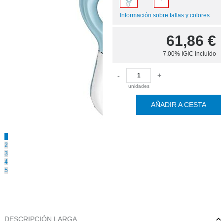
Información sobre tallas y colores
61,86
€
7.00%
IGIC incluido
-
+
unidades
AÑADIR A CESTA
1
2
3
4
5
DESCRIPCIÓN LARGA